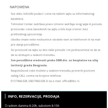
NAPOMENA
Sve slike, tehnički podaci i cene na našem sajtu su informativnog
karaktera.
Tehnobel Centar zadržava pravo izmene sadržaja ovog sajta ili ponudu
proizvoda i cena navedenih na sajtu u bilo koje vreme i bez
prethodnog upozorenja.
Ukoliko imate neke nedoumice obratite nam se telefonom ili na mail
pre slanja porudžbine.
Svi proizvodi na sajtu su deo naše ponude i ne podrazumeva se da se
da su dostupni u svakom trenutku.
Sve porudžbine vrednosti preko 5000 din. su besplatne na užoj
teritoriji grada Beograda.
Raspoloživost robe možete u svakom trenutku proveriti pozivom
našeg CALL centra na brojeve telefona:
011/7466-028, 060/7466-028 ili na e-mail: office@tbc.rs
INFO, REZERVACIJE, PRODAJA
radnim danima 8-20h, subotom 8-15h