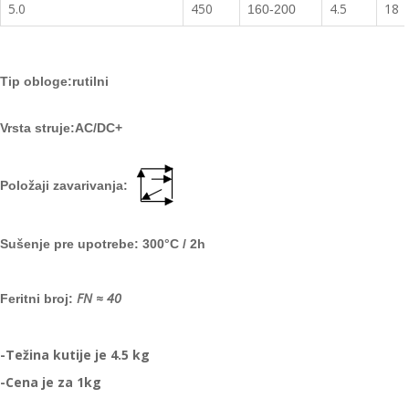
5.0
450
4.5
18
160-200
Tip obloge:rutilni
Vrsta struje:AC/DC+
Položaji zavarivanja:
Sušenje pre upotrebe:
300
°C
/ 2h
FN
≈
40
Feritni broj:
-Težina kutije je 4.5 kg
-Cena je za 1kg