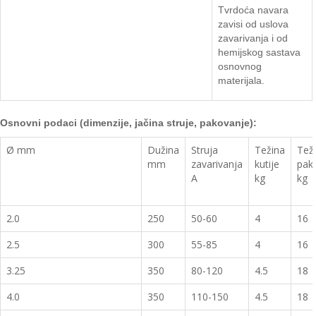
Tvrdoća
navara
zavisi od uslova
zavarivanja i od
hemijskog sastava
osnovnog
materijala.
Osnovn
i podaci (dimenzije, jačina struje, pakovanje):
Ø mm
Dužina
Struja
Težina
Tež
mm
zavarivanja
kutije
pak
A
kg
kg
2.0
250
50-60
4
16
2.5
300
55-85
4
16
3.25
350
80-120
4.5
18
4.0
350
110-150
4.5
18