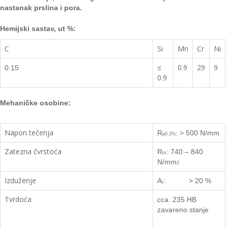
nastanak prslina i pora.
Hemijski sastav, ut %:
C
Si
Mn
Cr
Ni
≤
0.9
29
9
0.15
0.9
Mehaničke osobine:
Napon tečenja
R
: > 500 N/mm
p0.2%
Zatezna čvrstoća
R
: 740 – 840
m
N/mm
2
Izduženje
A
: > 20 %
c
Tvrdoća
cca. 235 HB
zavareno
stanje