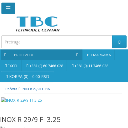
☰
Glavna
stranica
Kontaktirajte
nas
PROIZVODI
PO MARKAMA
Po
markama
EXCEL
+381 (0) 60 7466-028
+381 (0) 11 7466-028
PROIZVODI
KORPA (0) - 0.00 RSD
Početna
INOX R 29/9 FI 3.25
Bernardo
Brusne
i
rezne
INOX R 29/9 FI 3.25
ploče