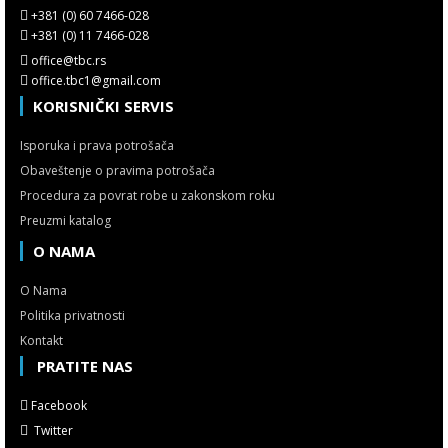
+381 (0) 60 7466-028
+381 (0) 11 7466-028
office@tbc.rs
office.tbc1@gmail.com
KORISNIČKI SERVIS
Isporuka i prava potrošača
Obaveštenje o pravima potrošača
Procedura za povrat robe u zakonskom roku
Preuzmi katalog
O NAMA
O Nama
Politika privatnosti
Kontakt
PRATITE NAS
Facebook
Twitter