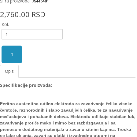
Šifra proizvoda:
75446401
EWM
2,760.00 RSD
aparati
za
Kol.
zavarivanje
Prenosni
računari
Pribor
za
Opis
zavarivanje
Specifikacije proizvoda:
Alati
i
radionica
Feritno austenitna rutilna elektroda za zavarivanje
elika visoke
č
vrsto
e, raznorodnih i slabo zavarljivih
elika, te za
navarivanje
č
ć
č
EHNOBEL
me
uslojeva i pohabanih delova. Elektrodu odlikuje stabilan luk,
đ
ENTAR
zavarivanje proti
e meko i mirno bez
razbrizgavanja i sa
č
prenosom dodatnog materijala u zavar u sitnim kapima. Troska
se lako uklanja, zavari su glatki i
izvadredno otporni na