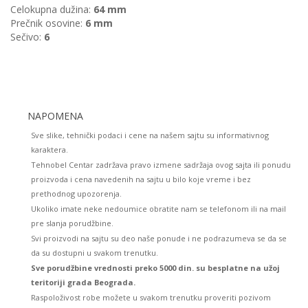
Celokupna dužina:
64
mm
Prečnik osovine:
6
mm
Sečivo:
6
NAPOMENA
Sve slike, tehnički podaci i cene na našem sajtu su informativnog
karaktera.
Tehnobel Centar zadržava pravo izmene sadržaja ovog sajta ili ponudu
proizvoda i cena navedenih na sajtu u bilo koje vreme i bez
prethodnog upozorenja.
Ukoliko imate neke nedoumice obratite nam se telefonom ili na mail
pre slanja porudžbine.
Svi proizvodi na sajtu su deo naše ponude i ne podrazumeva se da se
da su dostupni u svakom trenutku.
Sve porudžbine vrednosti preko 5000 din. su besplatne na užoj
teritoriji grada Beograda.
Raspoloživost robe možete u svakom trenutku proveriti pozivom