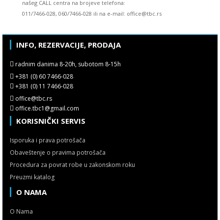
našeg CALL centra na brojeve telefona:
011/7466-028, 060/7466-028 ili na e-mail: office@tbc.rs
INFO, REZERVACIJE, PRODAJA
radnim danima 8-20h, subotom 8-15h
+381 (0) 60 7466-028
+381 (0) 11 7466-028
office@tbc.rs
office.tbc1@gmail.com
KORISNIČKI SERVIS
Isporuka i prava potrošača
Obaveštenje o pravima potrošača
Procedura za povrat robe u zakonskom roku
Preuzmi katalog
O NAMA
O Nama