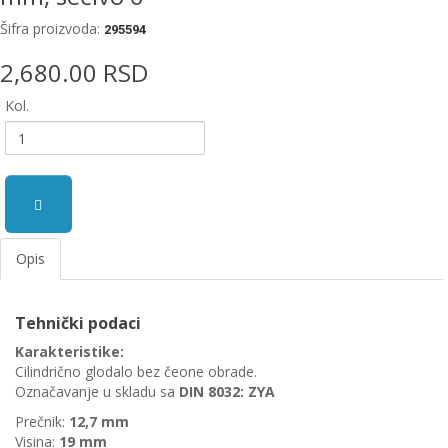
EWM
Šifra proizvoda:
295594
aparati
za
2,680.00 RSD
zavarivanje
Kol.
Prenosni
računari
Pribor
za
zavarivanje
Opis
Alati
i
Tehnički podaci
radionica
Karakteristike:
EHNOBEL
Cilindrično glodalo bez čeone obrade.
ENTAR
Označavanje u skladu sa
DIN 8032: ZYA
Prečnik:
12,7
mm
Visina:
19
mm