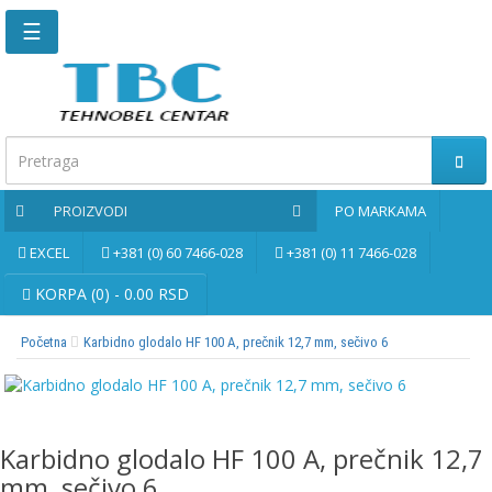
☰
Glavna
stranica
Kontaktirajte
nas
PROIZVODI
PO MARKAMA
Po
markama
EXCEL
+381 (0) 60 7466-028
+381 (0) 11 7466-028
PROIZVODI
KORPA (0) - 0.00 RSD
Početna
Karbidno glodalo HF 100 A, prečnik 12,7 mm, sečivo 6
Bernardo
Brusne
i
rezne
Karbidno glodalo HF 100 A, prečnik 12,7
ploče
mm, sečivo 6