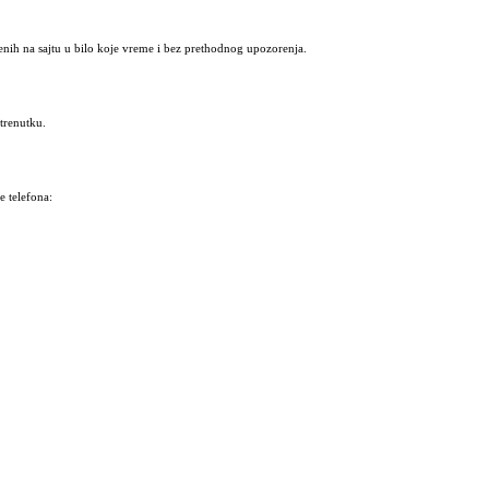
nih na sajtu u bilo koje vreme i bez prethodnog upozorenja.
trenutku.
 telefona: