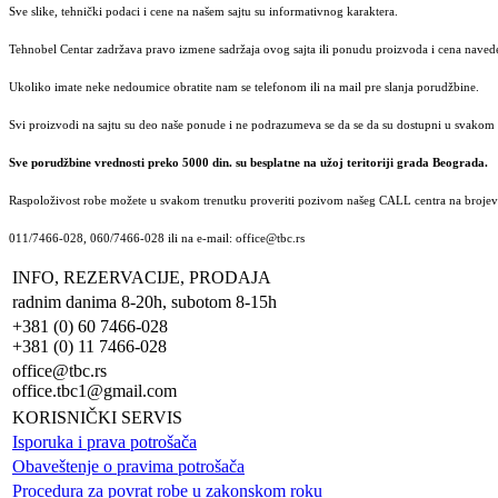
Sve slike, tehnički podaci i cene na našem sajtu su informativnog karaktera.
Tehnobel Centar zadržava pravo izmene sadržaja ovog sajta ili ponudu proizvoda i cena navede
Ukoliko imate neke nedoumice obratite nam se telefonom ili na mail pre slanja porudžbine.
Svi proizvodi na sajtu su deo naše ponude i ne podrazumeva se da se da su dostupni u svakom 
Sve porudžbine vrednosti preko 5000 din. su besplatne na užoj teritoriji grada Beograda.
Raspoloživost robe možete u svakom trenutku proveriti pozivom našeg CALL centra na brojeve
011/7466-028, 060/7466-028 ili na e-mail: office@tbc.rs
INFO, REZERVACIJE, PRODAJA
radnim danima 8-20h, subotom 8-15h
+381 (0) 60 7466-028
+381 (0) 11 7466-028
office@tbc.rs
office.tbc1@gmail.com
KORISNIČKI SERVIS
Isporuka i prava potrošača
Obaveštenje o pravima potrošača
Procedura za povrat robe u zakonskom roku