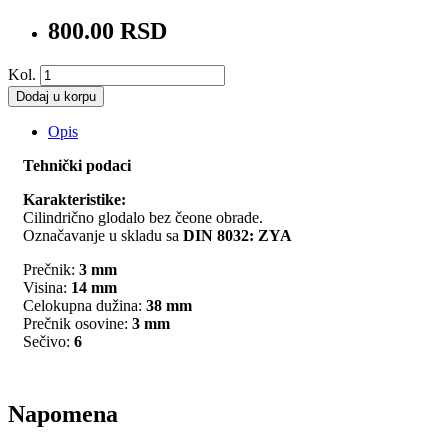
800.00 RSD
Kol.
Dodaj u korpu
Opis
Tehnički podaci
Karakteristike:
Cilindrično glodalo bez čeone obrade.
Označavanje u skladu sa
DIN 8032: ZYA
Prečnik:
3 mm
Visina:
14 mm
Celokupna dužina:
38 mm
Prečnik osovine:
3 mm
Sečivo:
6
Napomena