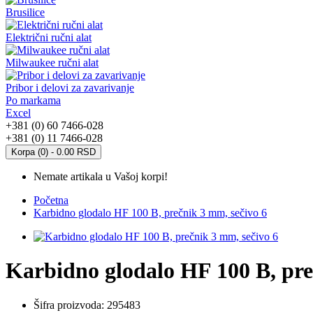
Brusilice
Električni ručni alat
Milwaukee ručni alat
Pribor i delovi za zavarivanje
Po markama
Excel
+381 (0) 60 7466-028
+381 (0) 11 7466-028
Korpa (0) - 0.00 RSD
Nemate artikala u Vašoj korpi!
Početna
Karbidno glodalo HF 100 B, prečnik 3 mm, sečivo 6
Karbidno glodalo HF 100 B, pre
Šifra proizvoda:
295483