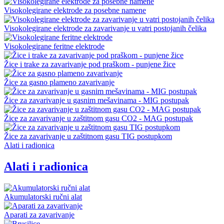
Visokolegirane elektrode za posebne namene
Visokolegirane elektrode za zavarivanje u vatri postojanih čelika
Visokolegirane feritne elektrode
Žice i trake za zavarivanje pod praškom - punjene žice
Žice za gasno plameno zavarivanje
Žice za zavarivanje u gasnim mešavinama - MIG postupak
Žice za zavarivanje u zaštitnom gasu CO2 - MAG postupak
Žice za zavarivanje u zaštitnom gasu TIG postupkom
Alati i radionica
Alati i radionica
Akumulatorski ručni alat
Aparati za zavarivanje