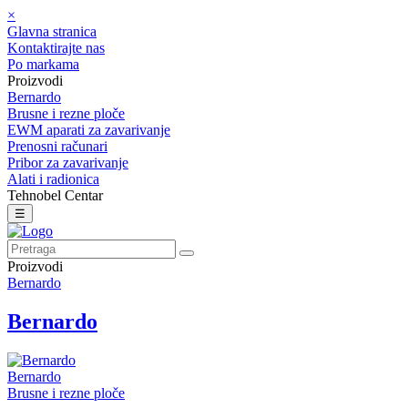
×
Glavna stranica
Kontaktirajte nas
Po markama
Proizvodi
Bernardo
Brusne i rezne ploče
EWM aparati za zavarivanje
Prenosni računari
Pribor za zavarivanje
Alati i radionica
Tehnobel Centar
☰
Proizvodi
Bernardo
Bernardo
Bernardo
Brusne i rezne ploče