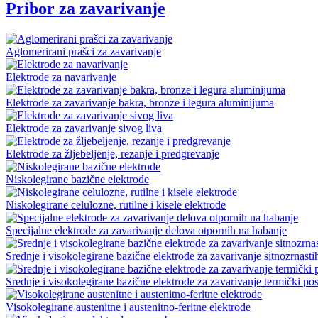
Pribor za zavarivanje
Aglomerirani prašci za zavarivanje
Elektrode za navarivanje
Elektrode za zavarivanje bakra, bronze i legura aluminijuma
Elektrode za zavarivanje sivog liva
Elektrode za žljebeljenje, rezanje i predgrevanje
Niskolegirane bazične elektrode
Niskolegirane celulozne, rutilne i kisele elektrode
Specijalne elektrode za zavarivanje delova otpornih na habanje
Srednje i visokolegirane bazične elektrode za zavarivanje sitnozrnasti
Srednje i visokolegirane bazične elektrode za zavarivanje termički pos
Visokolegirane austenitne i austenitno-feritne elektrode