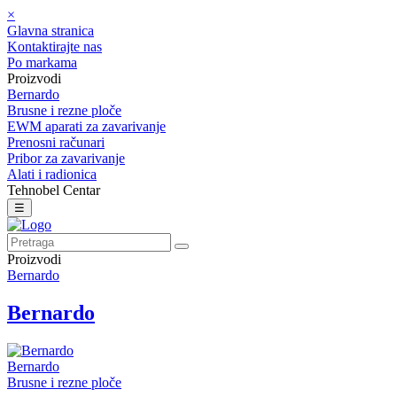
×
Glavna stranica
Kontaktirajte nas
Po markama
Proizvodi
Bernardo
Brusne i rezne ploče
EWM aparati za zavarivanje
Prenosni računari
Pribor za zavarivanje
Alati i radionica
Tehnobel Centar
☰
Proizvodi
Bernardo
Bernardo
Bernardo
Brusne i rezne ploče