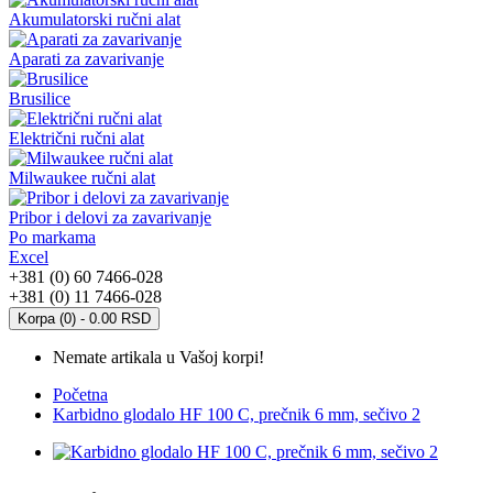
Akumulatorski ručni alat
Aparati za zavarivanje
Brusilice
Električni ručni alat
Milwaukee ručni alat
Pribor i delovi za zavarivanje
Po markama
Excel
+381 (0) 60 7466-028
+381 (0) 11 7466-028
Korpa (0) - 0.00 RSD
Nemate artikala u Vašoj korpi!
Početna
Karbidno glodalo HF 100 C, prečnik 6 mm, sečivo 2