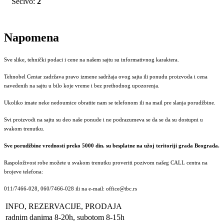
Sečivo:
2
Napomena
Sve slike, tehnički podaci i cene na našem sajtu su informativnog karaktera.
Tehnobel Centar zadržava pravo izmene sadržaja ovog sajta ili ponudu proizvoda i cena
navedenih na sajtu u bilo koje vreme i bez prethodnog upozorenja.
Ukoliko imate neke nedoumice obratite nam se telefonom ili na mail pre slanja porudžbine.
Svi proizvodi na sajtu su deo naše ponude i ne podrazumeva se da se da su dostupni u
svakom trenutku.
Sve porudžbine vrednosti preko 5000 din. su besplatne na užoj teritoriji grada Beograda.
Raspoloživost robe možete u svakom trenutku proveriti pozivom našeg CALL centra na
brojeve telefona:
011/7466-028, 060/7466-028 ili na e-mail: office@tbc.rs
INFO, REZERVACIJE, PRODAJA
radnim danima 8-20h, subotom 8-15h