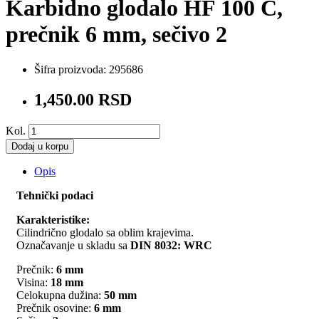
Karbidno glodalo HF 100 C,
prečnik 6 mm, sečivo 2
Šifra proizvoda:
295686
1,450.00 RSD
Kol.
Dodaj u korpu
Opis
Tehnički podaci
Karakteristike:
Cilindrično glodalo sa oblim krajevima.
Označavanje u skladu sa
DIN 8032: WRC
Prečnik:
6
mm
Visina:
18
mm
Celokupna dužina:
50
mm
Prečnik osovine:
6
mm