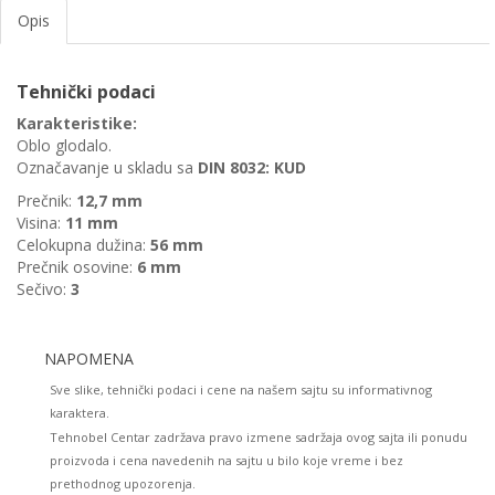
Opis
Tehnički podaci
Karakteristike:
Oblo glodalo.
Označavanje u skladu sa
DIN 8032: KUD
Prečnik:
12,7
mm
Visina:
11
mm
Celokupna dužina:
56
mm
Prečnik osovine:
6
mm
Sečivo:
3
NAPOMENA
Sve slike, tehnički podaci i cene na našem sajtu su informativnog
karaktera.
Tehnobel Centar zadržava pravo izmene sadržaja ovog sajta ili ponudu
proizvoda i cena navedenih na sajtu u bilo koje vreme i bez
prethodnog upozorenja.