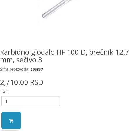
EWM
aparati
za
zavarivanje
Prenosni
računari
Karbidno glodalo HF 100 D, prečnik 12,7
mm, sečivo 3
Pribor
za
Šifra proizvoda:
zavarivanje
295857
2,710.00 RSD
Alati
i
Kol.
radionica
EHNOBEL
ENTAR