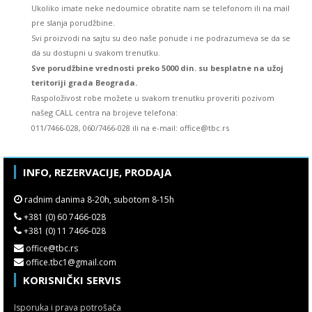
Ukoliko imate neke nedoumice obratite nam se telefonom ili na mail
pre slanja porudžbine.
Svi proizvodi na sajtu su deo naše ponude i ne podrazumeva se da se
da su dostupni u svakom trenutku.
Sve porudžbine vrednosti preko 5000 din. su besplatne na užoj
teritoriji grada Beograda.
Raspoloživost robe možete u svakom trenutku proveriti pozivom
našeg CALL centra na brojeve telefona:
011/7466-028, 060/7466-028 ili na e-mail: office@tbc.rs
INFO, REZERVACIJE, PRODAJA
radnim danima 8-20h, subotom 8-15h
+381 (0) 60 7466-028
+381 (0) 11 7466-028
office@tbc.rs
office.tbc1@gmail.com
KORISNIČKI SERVIS
Isporuka i prava potrošača