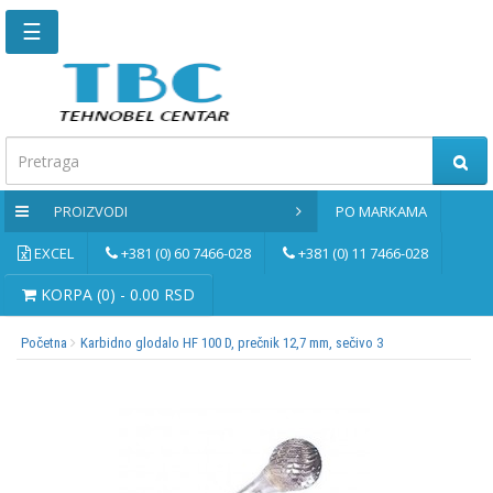
☰
Glavna
stranica
Kontaktirajte
nas
PROIZVODI
PO MARKAMA
Po
markama
EXCEL
+381 (0) 60 7466-028
+381 (0) 11 7466-028
PROIZVODI
KORPA (0) - 0.00 RSD
Početna
Karbidno glodalo HF 100 D, prečnik 12,7 mm, sečivo 3
Bernardo
Brusne
i
rezne
ploče