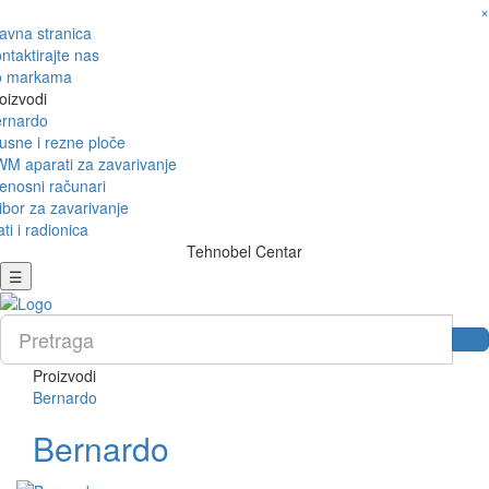
×
avna stranica
ntaktirajte nas
o markama
oizvodi
rnardo
usne i rezne ploče
M aparati za zavarivanje
enosni računari
ibor za zavarivanje
ati i radionica
Tehnobel Centar
☰
Proizvodi
Bernardo
Bernardo