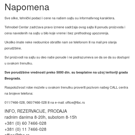
Napomena
Sve slike, tehnički podaci i cene na našem sajtu su informativnog karaktera.
Tehnobel Centar zadržava pravo izmene sadržaja ovog sajta ili ponudu proizvoda i
cena navedenih na sajtu u bilo koje vreme i bez prethodnog upozorenja.
Ukoliko imate neke nedoumice obratite nam se telefonom ili na mail pre slanja
porudžbine.
Svi proizvodi na sajtu su deo naše ponude i ne podrazumeva se da se da su dostupni
u svakom trenutku.
Sve porudžbine vrednosti preko 5000 din. su besplatne na užoj teritoriji grada
Beograda.
Raspoloživost robe možete u svakom trenutku proveriti pozivom našeg CALL centra
na brojeve telefona:
011/7466-028, 060/7466-028 ili na e-mail: office@tbc.rs
INFO, REZERVACIJE, PRODAJA
radnim danima 8-20h, subotom 8-15h
+381 (0) 60 7466-028
+381 (0) 11 7466-028
office@tbc.rs