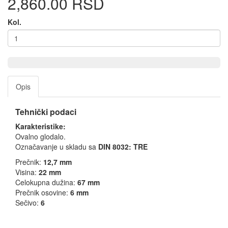
2,860.00 RSD
Kol.
Opis
Tehnički podaci
Karakteristike:
Ovalno glodalo.
Označavanje u skladu sa
DIN 8032: TRE
Prečnik:
12,7
mm
Visina:
22
mm
Celokupna dužina:
67
mm
Prečnik osovine:
6
mm
Sečivo:
6