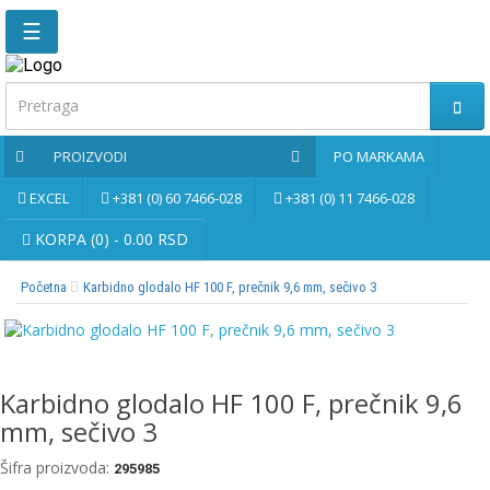
☰
Glavna
stranica
Kontaktirajte
PROIZVODI
PO MARKAMA
nas
EXCEL
+381 (0) 60 7466-028
+381 (0) 11 7466-028
Po
markama
KORPA (0) - 0.00 RSD
Početna
Karbidno glodalo HF 100 F, prečnik 9,6 mm, sečivo 3
PROIZVODI
Bernardo
Karbidno glodalo HF 100 F, prečnik 9,6
Brusne
i
mm, sečivo 3
rezne
ploče
Šifra proizvoda:
295985