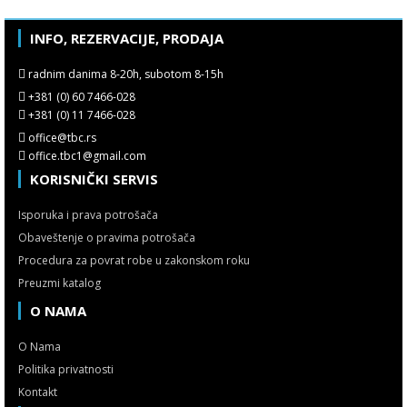
INFO, REZERVACIJE, PRODAJA
radnim danima 8-20h, subotom 8-15h
+381 (0) 60 7466-028
+381 (0) 11 7466-028
office@tbc.rs
office.tbc1@gmail.com
KORISNIČKI SERVIS
Isporuka i prava potrošača
Obaveštenje o pravima potrošača
Procedura za povrat robe u zakonskom roku
Preuzmi katalog
O NAMA
O Nama
Politika privatnosti
Kontakt