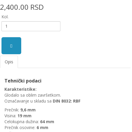
2,400.00 RSD
EWM
aparati
Kol.
za
zavarivanje
Prenosni
računari
Pribor
Opis
za
zavarivanje
Tehnički podaci
Alati
Karakteristike:
i
Glodalo sa oblim završetkom.
radionica
Označavanje u skladu sa
DIN 8032: RBF
EHNOBEL
Prečnik:
9,6
mm
ENTAR
Visina:
19
mm
Celokupna dužina:
64
mm
Prečnik osovine:
6
mm