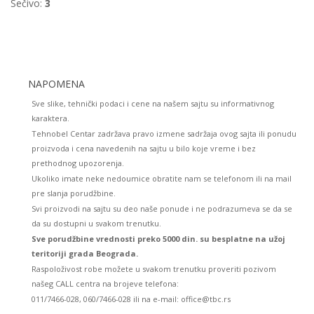
Sečivo:
3
NAPOMENA
Sve slike, tehnički podaci i cene na našem sajtu su informativnog
karaktera.
Tehnobel Centar zadržava pravo izmene sadržaja ovog sajta ili ponudu
proizvoda i cena navedenih na sajtu u bilo koje vreme i bez
prethodnog upozorenja.
Ukoliko imate neke nedoumice obratite nam se telefonom ili na mail
pre slanja porudžbine.
Svi proizvodi na sajtu su deo naše ponude i ne podrazumeva se da se
da su dostupni u svakom trenutku.
Sve porudžbine vrednosti preko 5000 din. su besplatne na užoj
teritoriji grada Beograda.
Raspoloživost robe možete u svakom trenutku proveriti pozivom
našeg CALL centra na brojeve telefona:
011/7466-028, 060/7466-028 ili na e-mail: office@tbc.rs