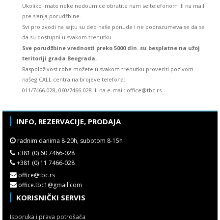
Ukoliko imate neke nedoumice obratite nam se telefonom ili na mail
pre slanja porudžbine.
Svi proizvodi na sajtu su deo naše ponude i ne podrazumeva se da se
da su dostupni u svakom trenutku.
Sve porudžbine vrednosti preko 5000 din. su besplatne na užoj
teritoriji grada Beograda.
Raspoloživost robe možete u svakom trenutku proveriti pozivom
našeg CALL centra na brojeve telefona:
011/7466-028, 060/7466-028 ili na e-mail: office@tbc.rs
INFO, REZERVACIJE, PRODAJA
radnim danima 8-20h, subotom 8-15h
+381 (0) 60 7466-028
+381 (0) 11 7466-028
office@tbc.rs
office.tbc1@gmail.com
KORISNIČKI SERVIS
Isporuka i prava potrošača