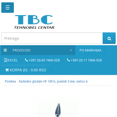
☰
Glavna
stranica
Kontaktirajte
nas
PROIZVODI
PO MARKAMA
Po
markama
EXCEL
+381 (0) 60 7466-028
+381 (0) 11 7466-028
PROIZVODI
KORPA (0) - 0.00 RSD
Početna
Karbidno glodalo HF 100 G, prečnik 3 mm, sečivo 6
Bernardo
Brusne
i
rezne
ploče