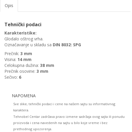
Opis
Tehnički podaci
Karakteristike:
Glodalo oštrog vrha.
Označavanje u skladu sa
DIN 8032: SPG
Prečnik:
3
mm
Visina:
14
mm
Celokupna dužina:
38
mm
Prečnik osovine:
3
mm
Sečivo:
6
NAPOMENA
Sve slike, tehnički podaci i cene na našem sajtu su informativnog
karaktera.
Tehnobel Centar zadržava pravo izmene sadržaja ovog sajta ili ponudu
proizvoda i cena navedenih na sajtu u bilo koje vreme i bez
prethodnog upozorenja.