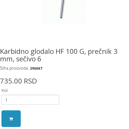
EWM
aparati
za
zavarivanje
Prenosni
računari
Karbidno glodalo HF 100 G, prečnik 3
mm, sečivo 6
Pribor
za
Šifra proizvoda:
zavarivanje
296047
735.00 RSD
Alati
i
Kol.
radionica
EHNOBEL
ENTAR