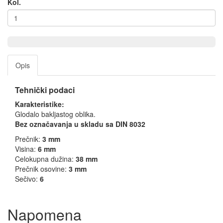
Kol.
Opis
Tehnički podaci
Karakteristike:
Glodalo bakljastog oblika.
Bez označavanja u skladu sa
DIN 8032
Prečnik:
3
mm
Visina:
6
mm
Celokupna dužina:
38
mm
Prečnik osovine:
3
mm
Sečivo:
6
Napomena