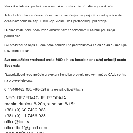
Sve slike, tehnički podaci i cene na našem sajtu su informativnog karaktera.
Tehnobel Centar zadržava pravo izmene sadržaja ovog sajta ili ponudu proizvoda i
cena navedenih na sajtu u bilo koje vreme i bez prethodnog upozorenja.
Ukoliko imate neke nedoumice obratite nam se telefonom ili na mail pre slanja
porudžbine.
Svi proizvodi na sajtu su deo naše ponude i ne podrazumeva se da se da su dostupni
u svakom trenutku.
Sve porudžbine vrednosti preko 5000 din. su besplatne na užoj teritoriji grada
Beograda.
Raspoloživost robe možete u svakom trenutku proveriti pozivom našeg CALL centra
na brojeve telefona:
011/7466-028, 060/7466-028 ili na e-mail: office@tbc.rs
INFO, REZERVACIJE, PRODAJA
radnim danima 8-20h, subotom 8-15h
+381 (0) 60 7466-028
+381 (0) 11 7466-028
office@tbc.rs
office.tbc1@gmail.com