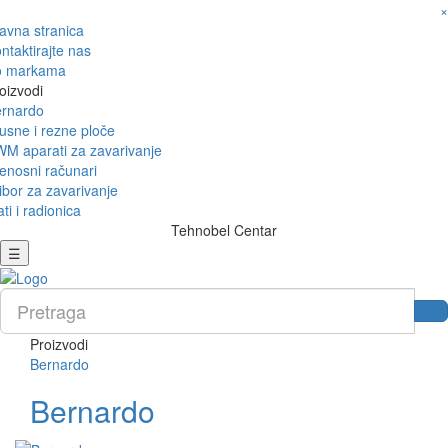
×
avna stranica
ntaktirajte nas
o markama
oizvodi
rnardo
usne i rezne ploče
M aparati za zavarivanje
enosni računari
ibor za zavarivanje
ati i radionica
Tehnobel Centar
☰
Proizvodi
Bernardo
Bernardo