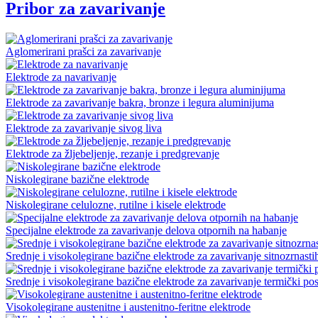
Pribor za zavarivanje
Aglomerirani prašci za zavarivanje
Elektrode za navarivanje
Elektrode za zavarivanje bakra, bronze i legura aluminijuma
Elektrode za zavarivanje sivog liva
Elektrode za žljebeljenje, rezanje i predgrevanje
Niskolegirane bazične elektrode
Niskolegirane celulozne, rutilne i kisele elektrode
Specijalne elektrode za zavarivanje delova otpornih na habanje
Srednje i visokolegirane bazične elektrode za zavarivanje sitnozrnasti
Srednje i visokolegirane bazične elektrode za zavarivanje termički pos
Visokolegirane austenitne i austenitno-feritne elektrode