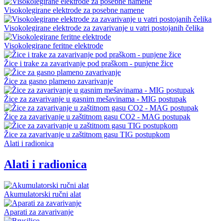
Visokolegirane elektrode za posebne namene
Visokolegirane elektrode za zavarivanje u vatri postojanih čelika
Visokolegirane feritne elektrode
Žice i trake za zavarivanje pod praškom - punjene žice
Žice za gasno plameno zavarivanje
Žice za zavarivanje u gasnim mešavinama - MIG postupak
Žice za zavarivanje u zaštitnom gasu CO2 - MAG postupak
Žice za zavarivanje u zaštitnom gasu TIG postupkom
Alati i radionica
Alati i radionica
Akumulatorski ručni alat
Aparati za zavarivanje