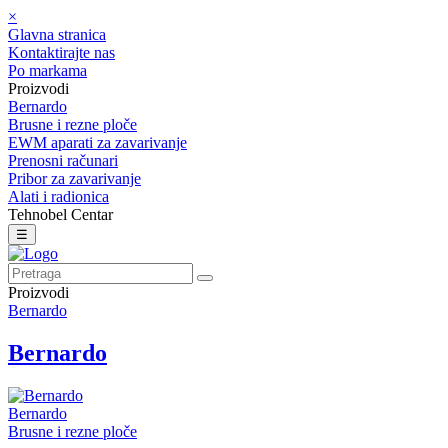
×
Glavna stranica
Kontaktirajte nas
Po markama
Proizvodi
Bernardo
Brusne i rezne ploče
EWM aparati za zavarivanje
Prenosni računari
Pribor za zavarivanje
Alati i radionica
Tehnobel Centar
☰
Proizvodi
Bernardo
Bernardo
Bernardo
Brusne i rezne ploče