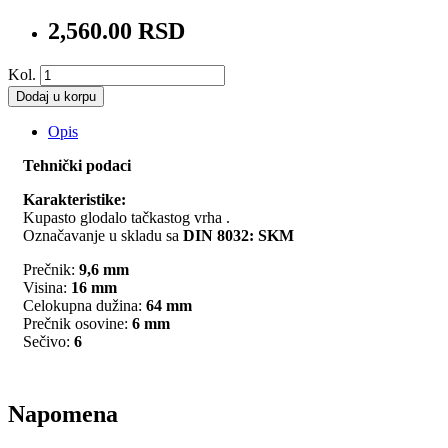
2,560.00 RSD
Kol.
Dodaj u korpu
Opis
Tehnički podaci
Karakteristike:
Kupasto glodalo tačkastog vrha .
Označavanje u skladu sa
DIN 8032: SKM
Prečnik:
9,6
mm
Visina:
16
mm
Celokupna dužina:
64
mm
Prečnik osovine:
6
mm
Sečivo:
6
Napomena