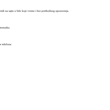
nih na sajtu u bilo koje vreme i bez prethodnog upozorenja.
trenutku.
 telefona: