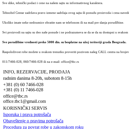
Sve slike, tehnički podaci i cene na našem sajtu su informativnog karaktera.
Tehnobel Centar zadržava pravo izmene sadržaja ovog sajta ili ponudu proizvoda i cena navede
Ukoliko imate neke nedoumice obratite nam se telefonom ili na mail pre slanja porudžbine.
Svi proizvodi na sajtu su deo naše ponude i ne podrazumeva se da se da su dostupni u svakom 
Sve porudžbine vrednosti preko 5000 din. su besplatne na užoj teritoriji grada Beograda.
Raspoloživost robe možete u svakom trenutku proveriti pozivom našeg CALL centra na brojeve
011/7466-028, 060/7466-028 ili na e-mail: office@tbc.rs
INFO, REZERVACIJE, PRODAJA
radnim danima 8-20h, subotom 8-15h
+381 (0) 60 7466-028
+381 (0) 11 7466-028
office@tbc.rs
office.tbc1@gmail.com
KORISNIČKI SERVIS
Isporuka i prava potrošača
Obaveštenje o pravima potrošača
Procedura za povrat robe u zakonskom roku