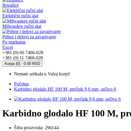
Brusilice
Električni ručni alat
Milwaukee ručni alat
Pribor i delovi za zavarivanje
Po markama
Excel
+381 (0) 60 7466-028
+381 (0) 11 7466-028
Korpa (0) - 0.00 RSD
Nemate artikala u Vašoj korpi!
Početna
Karbidno glodalo HF 100 M, prečnik 9,6 mm, sečivo 6
Karbidno glodalo HF 100 M, pre
Šifra proizvoda:
296144