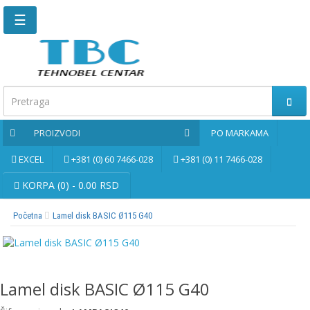
☰
Glavna
stranica
Kontaktirajte
nas
PROIZVODI
PO MARKAMA
Po
markama
EXCEL
+381 (0) 60 7466-028
+381 (0) 11 7466-028
PROIZVODI
KORPA (0) - 0.00 RSD
Početna
Lamel disk BASIC Ø115 G40
Bernardo
Brusne
i
rezne
Lamel disk BASIC Ø115 G40
ploče