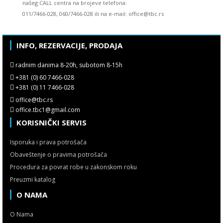
našeg CALL centra na brojeve telefona:
011/7466-028, 060/7466-028 ili na e-mail: office@tbc.rs
INFO, REZERVACIJE, PRODAJA
radnim danima 8-20h, subotom 8-15h
+381 (0) 60 7466-028
+381 (0) 11 7466-028
office@tbc.rs
office.tbc1@gmail.com
KORISNIČKI SERVIS
Isporuka i prava potrošača
Obaveštenje o pravima potrošača
Procedura za povrat robe u zakonskom roku
Preuzmi katalog
O NAMA
O Nama