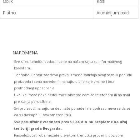
Oblik
Kosi
Platno
Aluminijum oxid
NAPOMENA
Sve slike, tehnički podaci i cene na našem sajtu su informativnog
karaktera.
Tehnobel Centar zadržava pravo izmene sadržaja ovog sajta ili ponudu
proizvoda i cena navedenih na sajtu u bilo koje vreme i bez
prethodnog upozorenja.
Ukoliko imate neke nedoumice obratite nam se telefonom ili na mail
pre slanja porudžbine.
Svi proizvodi na sajtu su deo naše ponude i ne podrazumeva se da se
da su dostupni u svakom trenutku.
Sve porudžbine vrednosti preko 5000 din. su besplatne na užoj
teritoriji grada Beograda.
Raspoloživost robe možete u svakom trenutku proveriti pozivom