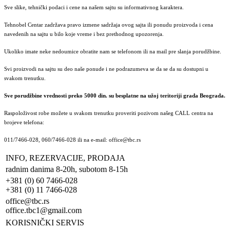
Sve slike, tehnički podaci i cene na našem sajtu su informativnog karaktera.
Tehnobel Centar zadržava pravo izmene sadržaja ovog sajta ili ponudu proizvoda i cena
navedenih na sajtu u bilo koje vreme i bez prethodnog upozorenja.
Ukoliko imate neke nedoumice obratite nam se telefonom ili na mail pre slanja porudžbine.
Svi proizvodi na sajtu su deo naše ponude i ne podrazumeva se da se da su dostupni u
svakom trenutku.
Sve porudžbine vrednosti preko 5000 din. su besplatne na užoj teritoriji grada Beograda.
Raspoloživost robe možete u svakom trenutku proveriti pozivom našeg CALL centra na
brojeve telefona:
011/7466-028, 060/7466-028 ili na e-mail: office@tbc.rs
INFO, REZERVACIJE, PRODAJA
radnim danima 8-20h, subotom 8-15h
+381 (0) 60 7466-028
+381 (0) 11 7466-028
office@tbc.rs
office.tbc1@gmail.com
KORISNIČKI SERVIS