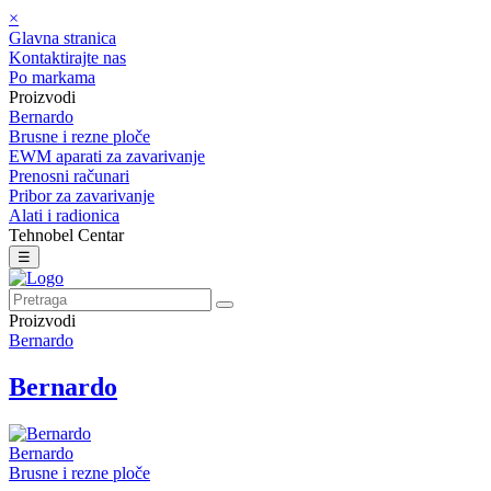
×
Glavna stranica
Kontaktirajte nas
Po markama
Proizvodi
Bernardo
Brusne i rezne ploče
EWM aparati za zavarivanje
Prenosni računari
Pribor za zavarivanje
Alati i radionica
Tehnobel Centar
☰
Proizvodi
Bernardo
Bernardo
Bernardo
Brusne i rezne ploče