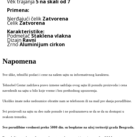
Vek trajanja
5 na skali od 7
Primena:
Nerđajući čelik
Zatvorena
Čelik
Zatvorena
Karakteristike:
Podmetač
Staklena vlakna
Dizajn
Ravni
Zrno
Aluminijum cirkon
Napomena
Sve slike, tehnički podaci i cene na našem sajtu su informativnog karaktera.
Tehnobel Centar zadržava pravo izmene sadržaja ovog sajta ili ponudu proizvoda i cena
navedenih na sajtu u bilo koje vreme i bez prethodnog upozorenja.
Ukoliko imate neke nedoumice obratite nam se telefonom ili na mail pre slanja porudžbine.
Svi proizvodi na sajtu su deo naše ponude i ne podrazumeva se da se da su dostupni u
svakom trenutku.
Sve porudžbine vrednosti preko 5000 din. su besplatne na užoj teritoriji grada Beograda.