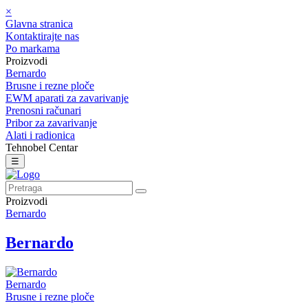
×
Glavna stranica
Kontaktirajte nas
Po markama
Proizvodi
Bernardo
Brusne i rezne ploče
EWM aparati za zavarivanje
Prenosni računari
Pribor za zavarivanje
Alati i radionica
Tehnobel Centar
☰
Proizvodi
Bernardo
Bernardo
Bernardo
Brusne i rezne ploče