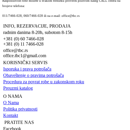
Raspoloživost robe možete u svakom trenutku proveriti pozivom našeg CALL centra na
brojeve telefona:
011/7466-028, 060/7466-028 ili na e-mail: office@tbc.rs
INFO, REZERVACIJE, PRODAJA
radnim danima 8-20h, subotom 8-15h
+381 (0) 60 7466-028
+381 (0) 11 7466-028
office@tbc.rs
office.tbc1@gmail.com
KORISNIČKI SERVIS
Isporuka i prava potrošača
Obaveštenje o pravima potrošača
Procedura za povrat robe u zakonskom roku
Preuzmi katalog
O NAMA
O Nama
Politika privatnosti
Kontakt
PRATITE NAS
Facebook