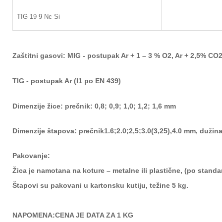
TIG 19 9 Nc Si
Zaštitni gasovi:
MIG - postupak
Ar + 1 – 3 % O
2
, Ar + 2,5% CO
TIG - postupak Ar (I1 po EN 439)
Dimenzije žice:
prečnik: 0,8; 0,9; 1,0; 1,2; 1,6 mm
Dimenzije štapova:
prečnik
1.6;
2.0;2,5;3.0(3,25),4.0 mm, duži
Pakovanje:
Žica je namotana na koture – metalne ili plastične, (po stand
a
Štapovi su pakovani u karto
nsku kutiju, težine 5 kg.
NAPOMENA:CENA JE DATA ZA 1 KG