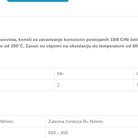
gasovima, koristi za zavarivanje koroziono
postojanih 18/8 CrNi
čel
re od 350
°
C
. Zavari su otporni na oksidaciju do temperature od 80
Mn
2
N/mm
Zatezna čvrstoća
R
N/mm
2
m
2
550 – 650