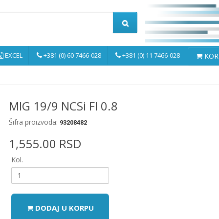
EXCEL
+381 (0) 60 7466-028
+381 (0) 11 7466-028
KORP
MIG 19/9 NCSi FI 0.8
Šifra proizvoda:
93208482
1,555.00 RSD
Kol.
DODAJ U KORPU