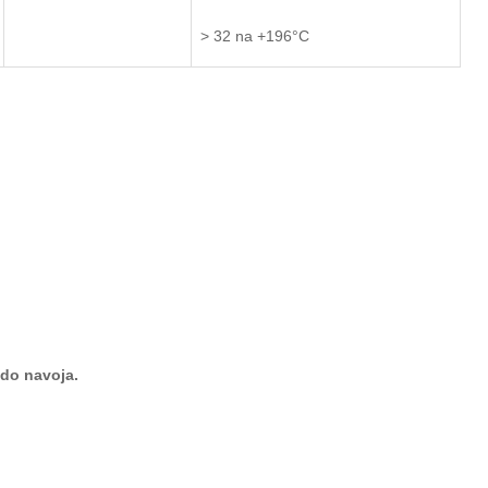
> 32 na +
196°
C
do navoja.