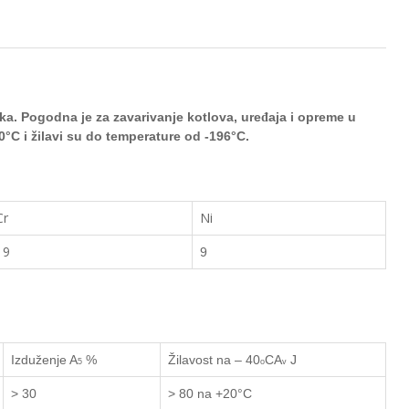
ika. Pogodna je za zavarivanje kotlova, ure
aja i opreme u
đ
0
°
C
i žilavi su do temperature od -196
°
C.
Cr
Ni
19
9
Izduženje
A
%
Žilavost na – 40
C
A
J
5
o
v
> 30
> 80 na +
20°
C