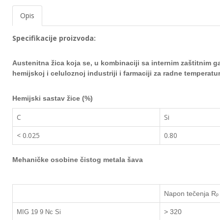
EWM
Opis
aparati
za
Specifikacije proizvoda:
zavarivanje
Austenitna žica koja se, u kombinaciji sa internim zaštitnim 
Prenosni
računari
hemijskoj i celuloznoj
industriji i farmaciji za radne temperatu
Pribor
Hemijski sastav žice (%)
za
zavarivanje
C
Si
< 0.025
0.80
Alati
i
radionica
Mehaničke osobine čistog metala šava
EHNOBEL
ENTAR
Napon tečenja
R
p
> 320
MIG 19 9 Nc Si