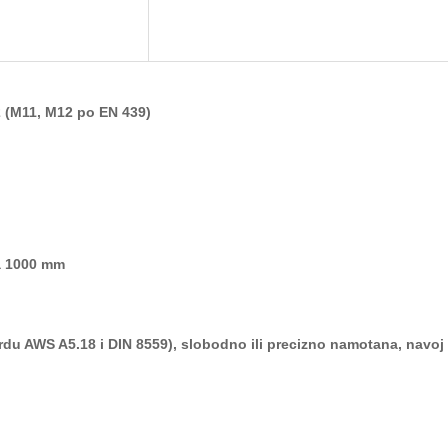
2
(M11, M12 po EN 439)
na 1000 mm
rdu AWS A5.18 i
DIN 8559), slobodno ili pre
cizno namotana, navoj 