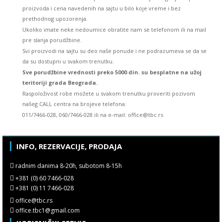
proizvoda i cena navedenih na sajtu u bilo koje vreme i bez
prethodnog upozorenja.
Ukoliko imate neke nedoumice obratite nam se telefonom ili na mail
pre slanja porudžbine.
Svi proizvodi na sajtu su deo naše ponude i ne podrazumeva se da se
da su dostupni u svakom trenutku.
Sve porudžbine vrednosti preko 5000 din. su besplatne na užoj
teritoriji grada Beograda.
Raspoloživost robe možete u svakom trenutku proveriti pozivom
našeg CALL centra na brojeve telefona:
011/7466-028, 060/7466-028 ili na e-mail: office@tbc.rs
INFO, REZERVACIJE, PRODAJA
radnim danima 8-20h, subotom 8-15h
+381 (0) 60 7466-028
+381 (0) 11 7466-028
office@tbc.rs
office.tbc1@gmail.com