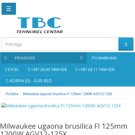
☰
Glavna
stranica
Kontaktirajte
nas
PROIZVODI
PO MARKAMA
Po
markama
EXCEL
+381 (0) 60 7466-028
+381 (0) 11 7466-028
PROIZVODI
KORPA (0) - 0.00 RSD
Početna
Milwaukee ugaona brusilica FI 125mm 1200W AGV12-125X
Bernardo
Brusne
i
rezne
Milwaukee ugaona brusilica FI 125mm
ploče
1200W AGV12-125X