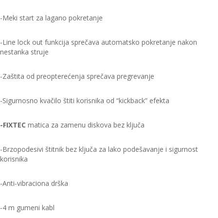
-Meki start za lagano pokretanje
-Line lock out funkcija sprečava automatsko pokretanje nakon
nestanka struje
-Zaštita od preopterećenja sprečava pregrevanje
-Sigurnosno kvačilo štiti korisnika od “kickback” efekta
-FIXTEC
matica za zamenu diskova bez ključa
-Brzopodesivi štitnik bez ključa za lako podešavanje i sigurnost
korisnika
-Anti-vibraciona drška
-4 m gumeni kabl