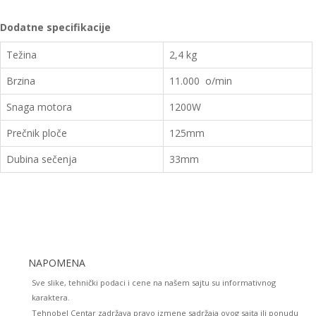
Dodatne specifikacije
Težina
2,4 kg
Brzina
11.000 o/min
Snaga motora
1200W
Prečnik ploče
125mm
Dubina sečenja
33mm
NAPOMENA
Sve slike, tehnički podaci i cene na našem sajtu su informativnog
karaktera.
Tehnobel Centar zadržava pravo izmene sadržaja ovog sajta ili ponudu