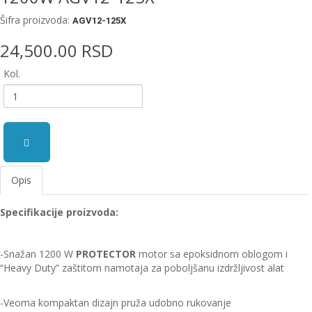
EWM
Šifra proizvoda:
AGV12-125X
aparati
za
24,500.00 RSD
zavarivanje
Kol.
Prenosni
računari
Pribor
za
zavarivanje
Opis
Alati
i
Specifikacije proizvoda:
radionica
EHNOBEL
-Snažan 1200 W
PROTECTOR
motor sa epoksidnom oblogom i
ENTAR
“Heavy Duty” zaštitom namotaja za poboljšanu izdržljivost alat
-Veoma kompaktan dizajn pruža udobno rukovanje