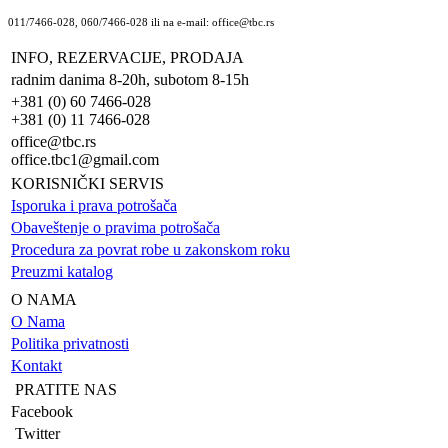
011/7466-028, 060/7466-028 ili na e-mail: office@tbc.rs
INFO, REZERVACIJE, PRODAJA
radnim danima 8-20h, subotom 8-15h
+381 (0) 60 7466-028
+381 (0) 11 7466-028
office@tbc.rs
office.tbc1@gmail.com
KORISNIČKI SERVIS
Isporuka i prava potrošača
Obaveštenje o pravima potrošača
Procedura za povrat robe u zakonskom roku
Preuzmi katalog
O NAMA
O Nama
Politika privatnosti
Kontakt
PRATITE NAS
Facebook
Twitter