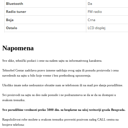
Napomena
Sve slike, tehnički podaci i cene na našem sajtu su informativnog karaktera.
Tehnobel Centar zadržava pravo izmene sadržaja ovog sajta ili ponudu proizvoda i cena
navedenih na sajtu u bilo koje vreme i bez prethodnog upozorenja.
Ukoliko imate neke nedoumice obratite nam se telefonom ili na mail pre slanja porudžbine.
Svi proizvodi na sajtu su deo naše ponude i ne podrazumeva se da se da su dostupni u
svakom trenutku.
Sve porudžbine vrednosti preko 5000 din. su besplatne na užoj teritoriji grada Beograda.
Raspoloživost robe možete u svakom trenutku proveriti pozivom našeg CALL centra na
brojeve telefona: