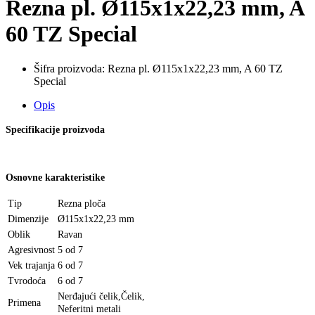
Rezna pl. Ø115x1x22,23 mm, A
60 TZ Special
Šifra proizvoda:
Rezna pl. Ø115x1x22,23 mm, A 60 TZ
Special
Opis
Specifikacije proizvoda
Osnovne karakteristike
Tip
Rezna ploča
Dimenzije
Ø115x1x22,23 mm
Oblik
Ravan
Agresivnost
5 od 7
Vek trajanja
6 od 7
Tvrodoća
6 od 7
Nerđajući čelik
,
Čelik
,
Primena
Neferitni metali