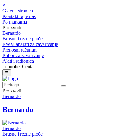
×
Glavna stranica
Kontaktirajte nas
Po markama
Proizvodi
Bernardo
Brusne i rezne ploče
EWM aparati za zavarivanje
Prenosni računari
Pribor za zavarivanje
Alati i radionica
Tehnobel Centar
☰
Proizvodi
Bernardo
Bernardo
Bernardo
Brusne i rezne ploče