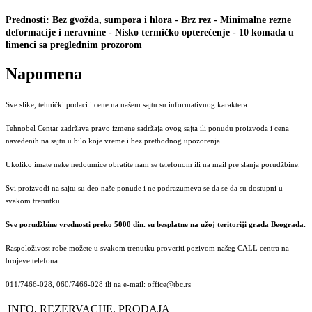
Prednosti: Bez gvožđa, sumpora i hlora - Brz rez - Minimalne rezne
deformacije i neravnine - Nisko termičko opterećenje - 10 komada u
limenci sa preglednim prozorom
Napomena
Sve slike, tehnički podaci i cene na našem sajtu su informativnog karaktera.
Tehnobel Centar zadržava pravo izmene sadržaja ovog sajta ili ponudu proizvoda i cena
navedenih na sajtu u bilo koje vreme i bez prethodnog upozorenja.
Ukoliko imate neke nedoumice obratite nam se telefonom ili na mail pre slanja porudžbine.
Svi proizvodi na sajtu su deo naše ponude i ne podrazumeva se da se da su dostupni u
svakom trenutku.
Sve porudžbine vrednosti preko 5000 din. su besplatne na užoj teritoriji grada Beograda.
Raspoloživost robe možete u svakom trenutku proveriti pozivom našeg CALL centra na
brojeve telefona:
011/7466-028, 060/7466-028 ili na e-mail: office@tbc.rs
INFO, REZERVACIJE, PRODAJA