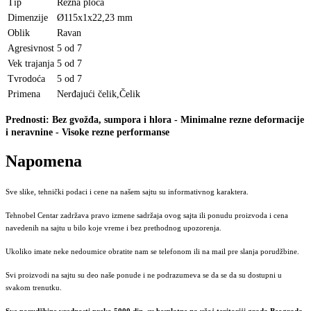
Tip
Rezna ploča
Dimenzije
Ø115x1x22,23 mm
Oblik
Ravan
Agresivnost
5 od 7
Vek trajanja
5 od 7
Tvrodoća
5 od 7
Primena
Nerđajući čelik
,
Čelik
Prednosti: Bez gvožđa, sumpora i hlora - Minimalne rezne deformacije
i neravnine - Visoke rezne performanse
Napomena
Sve slike, tehnički podaci i cene na našem sajtu su informativnog karaktera.
Tehnobel Centar zadržava pravo izmene sadržaja ovog sajta ili ponudu proizvoda i cena
navedenih na sajtu u bilo koje vreme i bez prethodnog upozorenja.
Ukoliko imate neke nedoumice obratite nam se telefonom ili na mail pre slanja porudžbine.
Svi proizvodi na sajtu su deo naše ponude i ne podrazumeva se da se da su dostupni u
svakom trenutku.
Sve porudžbine vrednosti preko 5000 din. su besplatne na užoj teritoriji grada Beograda.