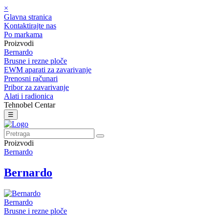
×
Glavna stranica
Kontaktirajte nas
Po markama
Proizvodi
Bernardo
Brusne i rezne ploče
EWM aparati za zavarivanje
Prenosni računari
Pribor za zavarivanje
Alati i radionica
Tehnobel Centar
☰
Proizvodi
Bernardo
Bernardo
Bernardo
Brusne i rezne ploče