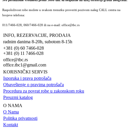
Raspoloživost robe možete u svakom trenutku proveriti pozivom našeg CALL centra na
brojeve telefona:
011/7466-028, 060/7466-028 ili na e-mail: office@tbc.rs
INFO, REZERVACIJE, PRODAJA
radnim danima 8-20h, subotom 8-15h
+381 (0) 60 7466-028
+381 (0) 11 7466-028
office@tbc.rs
office.tbc1@gmail.com
KORISNIČKI SERVIS
Isporuka i prava potrošača
Obaveštenje o pravima potrošača
Procedura za povrat robe u zakonskom roku
Preuzmi katalog
O NAMA
O Nama
Politika privatnosti
Kontakt