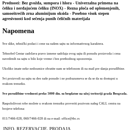
Prednosti: Bez gvožđa, sumpora i hlora - Univerzalna primena na
čeliku i nerđajućem čeliku (INOX) - Rezna ploča od oplemenjenih,
samooštrećih zrna aluminijum oksida - Posebno visok stepen
agresivnosti kod sečenja punih čeličnih materijala
Napomena
Sve slike, tehnički podaci i cene na našem sajtu su informativnog karaktera.
Tehnobel Centar zadržava pravo izmene sadržaja ovog sajta ili ponudu proizvoda i cena
navedenih na sajtu u bilo koje vreme i bez prethodnog upozorenja.
Ukoliko imate neke nedoumice obratite nam se telefonom ili na mail pre slanja porudžbine.
Svi proizvodi na sajtu su deo naše ponude i ne podrazumeva se da se da su dostupni u
svakom trenutku.
Sve porudžbine vrednosti preko 5000 din. su besplatne na užoj teritoriji grada Beograda.
Raspoloživost robe možete u svakom trenutku proveriti pozivom našeg CALL centra na
brojeve telefona:
011/7466-028, 060/7466-028 ili na e-mail: office@tbc.rs
INFO, REZERVACIJE, PRODAJA