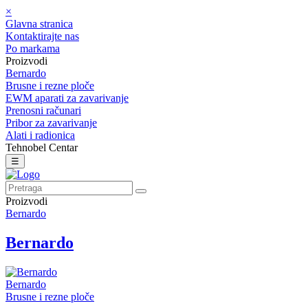
×
Glavna stranica
Kontaktirajte nas
Po markama
Proizvodi
Bernardo
Brusne i rezne ploče
EWM aparati za zavarivanje
Prenosni računari
Pribor za zavarivanje
Alati i radionica
Tehnobel Centar
☰
Proizvodi
Bernardo
Bernardo
Bernardo
Brusne i rezne ploče