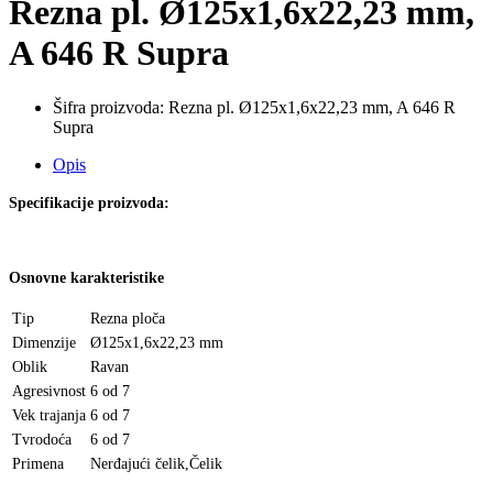
Rezna pl. Ø125x1,6x22,23 mm,
A 646 R Supra
Šifra proizvoda:
Rezna pl. Ø125x1,6x22,23 mm, A 646 R
Supra
Opis
Specifikacije proizvoda:
Osnovne karakteristike
Tip
Rezna ploča
Dimenzije
Ø125x1,6x22,23 mm
Oblik
Ravan
Agresivnost
6 od 7
Vek trajanja
6 od 7
Tvrodoća
6 od 7
Primena
Nerđajući čelik
,
Čelik