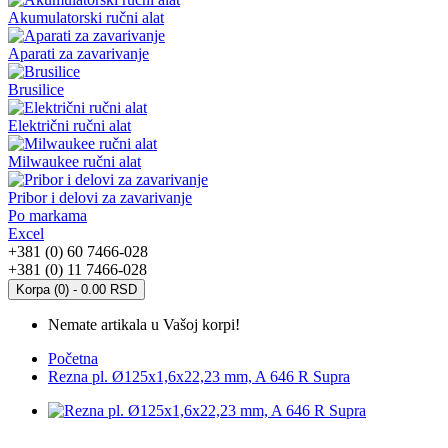
Akumulatorski ručni alat
Aparati za zavarivanje
Brusilice
Električni ručni alat
Milwaukee ručni alat
Pribor i delovi za zavarivanje
Po markama
Excel
+381 (0) 60 7466-028
+381 (0) 11 7466-028
Korpa (0) - 0.00 RSD
Nemate artikala u Vašoj korpi!
Početna
Rezna pl. Ø125x1,6x22,23 mm, A 646 R Supra