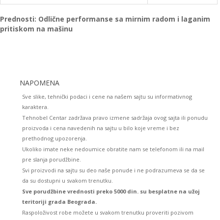
Prednosti: Odlične performanse sa mirnim radom i laganim
pritiskom na mašinu
NAPOMENA
Sve slike, tehnički podaci i cene na našem sajtu su informativnog
karaktera.
Tehnobel Centar zadržava pravo izmene sadržaja ovog sajta ili ponudu
proizvoda i cena navedenih na sajtu u bilo koje vreme i bez
prethodnog upozorenja.
Ukoliko imate neke nedoumice obratite nam se telefonom ili na mail
pre slanja porudžbine.
Svi proizvodi na sajtu su deo naše ponude i ne podrazumeva se da se
da su dostupni u svakom trenutku.
Sve porudžbine vrednosti preko 5000 din. su besplatne na užoj
teritoriji grada Beograda.
Raspoloživost robe možete u svakom trenutku proveriti pozivom