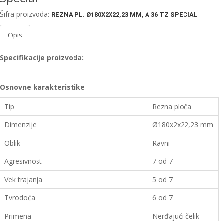
EWM
Šifra proizvoda:
REZNA PL. Ø180X2X22,23 MM, A 36 TZ SPECIAL
aparati
za
Opis
zavarivanje
Specifikacije proizvoda:
Prenosni
računari
Osnovne karakteristike
Pribor
Tip
Rezna ploča
za
zavarivanje
Dimenzije
Ø180x2x22,23 mm
Alati
Oblik
Ravni
i
radionica
Agresivnost
7 od 7
Vek trajanja
5 od 7
EHNOBEL
ENTAR
Tvrodoća
6 od 7
Primena
Nerđajući čelik