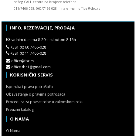
našeg CALL centra na brojeve telefona:
011/7466-028, 060/7466-028 ili na e-mail: office@tbc.rs
INFO, REZERVACIJE, PRODAJA
radnim danima 8-20h, subotom 8-15h
+381 (0) 60 7466-028
+381 (0) 11 7466-028
office@tbc.rs
office.tbc1@gmail.com
KORISNIČKI SERVIS
Isporuka i prava potrošača
Obaveštenje o pravima potrošača
Procedura za povrat robe u zakonskom roku
Preuzmi katalog
O NAMA
O Nama