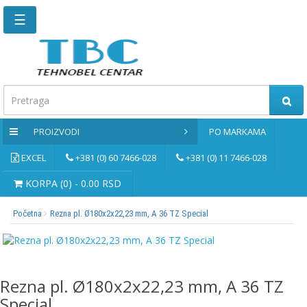
☰
Glavna
stranica
Kontaktirajte
nas
PROIZVODI
PO MARKAMA
Po
markama
EXCEL
+381 (0) 60 7466-028
+381 (0) 11 7466-028
PROIZVODI
KORPA (0) - 0.00 RSD
Početna
Rezna pl. Ø180x2x22,23 mm, A 36 TZ Special
Bernardo
Brusne
i
rezne
Rezna pl. Ø180x2x22,23 mm, A 36 TZ
ploče
Special