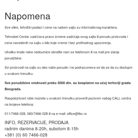
Napomena
Sve slike, tehnički podaci i cene na našem sajtu su informativnog karaktera.
Tehnobel Centar zadržava pravo izmene sadržaja ovog sajta ili ponudu proizvoda i
cena navedenih na sajtu u bilo koje vreme i bez prethodnog upozorenja.
Ukoliko imate neke nedoumice obratite nam se telefonom ili na mail pre slanja
porudžbine.
Svi proizvodi na sajtu su deo naše ponude i ne podrazumeva se da se da su dostupni
u svakom trenutku.
Sve porudžbine vrednosti preko 5000 din. su besplatne na užoj teritoriji grada
Beograda.
Raspoloživost robe možete u svakom trenutku proveriti pozivom našeg CALL centra
na brojeve telefona:
011/7466-028, 060/7466-028 ili na e-mail: office@tbc.rs
INFO, REZERVACIJE, PRODAJA
radnim danima 8-20h, subotom 8-15h
+381 (0) 60 7466-028