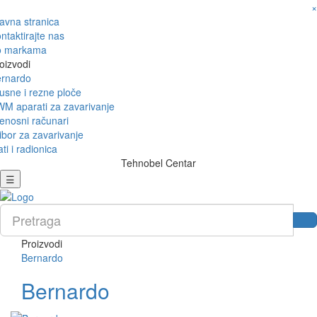
×
avna stranica
ntaktirajte nas
o markama
oizvodi
rnardo
usne i rezne ploče
M aparati za zavarivanje
enosni računari
ibor za zavarivanje
ati i radionica
Tehnobel Centar
☰
Proizvodi
Bernardo
Bernardo