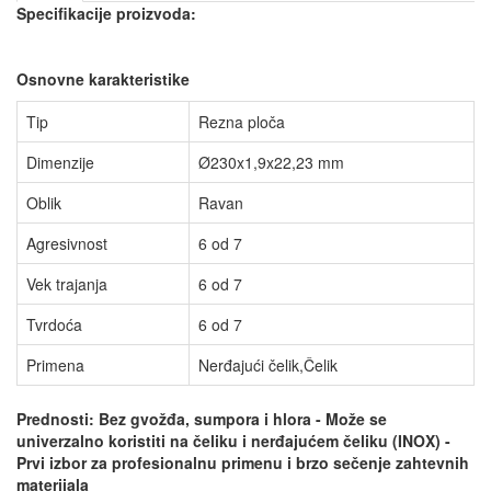
Specifikacije proizvoda:
Osnovne karakteristike
Tip
Rezna ploča
Dimenzije
Ø230x1,9x22,23 mm
Oblik
Ravan
Agresivnost
6 od 7
Vek trajanja
6 od 7
Tvrdoća
6 od 7
Primena
Nerđajući čelik,
Čelik
Prednosti: Bez gvožđa, sumpora i hlora - Može se
univerzalno koristiti na čeliku i nerđajućem čeliku (INOX) -
Prvi izbor za profesionalnu primenu i brzo sečenje zahtevnih
materijala