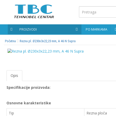
Glavna
stranica
PROIZVODI
PO MARKAMA
Kontaktirajte
nas
Početna
Rezna pl. Ø230x3x22,23 mm, A 46 N Supra
Po
markama
PROIZVODI
Opis
Bernardo
Specifikacije proizvoda:
Brusne
i
Osnovne karakteristike
rezne
ploče
Tip
Rezna ploča