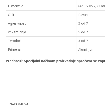
EWM
Dimenzije
Ø230x3x22,23 
aparati
Oblik
Ravan
za
zavarivanje
Agresivnost
5 od 7
Prenosni
Vek trajanja
5 od 7
računari
Tvrodoća
3 od 7
Pribor
Primena
Aluminjum
za
zavarivanje
Prednosti: Specijalni načinom proizvodnje sprečava se za
Alati
i
radionica
EHNOBEL
ENTAR
NAPOMENA