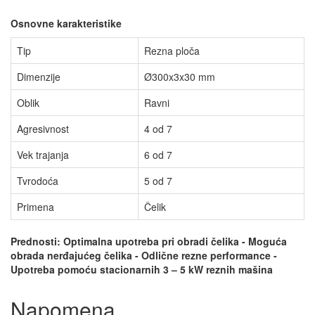
Osnovne karakteristike
Tip
Rezna ploča
Dimenzije
Ø300x3x30 mm
Oblik
Ravni
Agresivnost
4 od 7
Vek trajanja
6 od 7
Tvrodoća
5 od 7
Primena
Čelik
Prednosti: Optimalna upotreba pri obradi čelika - Moguća
obrada nerđajućeg čelika - Odlične rezne performance -
Upotreba pomoću stacionarnih 3 – 5 kW reznih mašina
Napomena