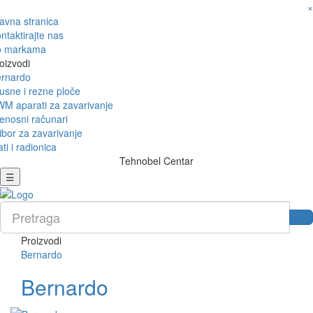
×
avna stranica
ntaktirajte nas
o markama
oizvodi
rnardo
usne i rezne ploče
M aparati za zavarivanje
enosni računari
ibor za zavarivanje
ati i radionica
Tehnobel Centar
☰
Proizvodi
Bernardo
Bernardo