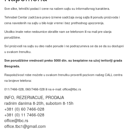
Sve slike, tehnički podaci i cene na našem sajtu su informativnog karaktera.
Tehnobel Centar zadržava pravo izmene sadržaja ovog sajta ili ponudu proizvoda i
cena navedenih na sajtu u bilo koje vreme i bez prethodnog upozorenja.
Ukoliko imate neke nedoumice obratite nam se telefonom ili na mail pre slanja
porudžbine.
Svi proizvodi na sajtu su deo naše ponude i ne podrazumeva se da se da su dostupni
u svakom trenutku.
Sve porudžbine vrednosti preko 5000 din. su besplatne na užoj teritoriji grada
Beograda.
Raspoloživost robe možete u svakom trenutku proveriti pozivom našeg CALL centra
na brojeve telefona:
011/7466-028, 060/7466-028 ili na e-mail: office@tbc.rs
INFO, REZERVACIJE, PRODAJA
radnim danima 8-20h, subotom 8-15h
+381 (0) 60 7466-028
+381 (0) 11 7466-028
office@tbc.rs
office.tbc1@gmail.com