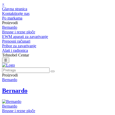
×
Glavna stranica
Kontaktirajte nas
Po markama
Proizvodi
Bernardo
Brusne i rezne ploče
EWM aparati za zavarivanje
Prenosni računari
Pribor za zavarivanje
Alati i radionica
Tehnobel Centar
☰
Proizvodi
Bernardo
Bernardo
Bernardo
Brusne i rezne ploče