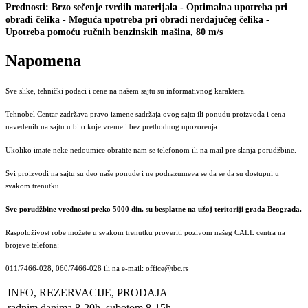
Prednosti: Brzo sečenje tvrdih materijala - Optimalna upotreba pri
obradi čelika - Moguća upotreba pri obradi nerđajućeg čelika -
Upotreba pomoću ručnih benzinskih mašina, 80 m/s
Napomena
Sve slike, tehnički podaci i cene na našem sajtu su informativnog karaktera.
Tehnobel Centar zadržava pravo izmene sadržaja ovog sajta ili ponudu proizvoda i cena
navedenih na sajtu u bilo koje vreme i bez prethodnog upozorenja.
Ukoliko imate neke nedoumice obratite nam se telefonom ili na mail pre slanja porudžbine.
Svi proizvodi na sajtu su deo naše ponude i ne podrazumeva se da se da su dostupni u
svakom trenutku.
Sve porudžbine vrednosti preko 5000 din. su besplatne na užoj teritoriji grada Beograda.
Raspoloživost robe možete u svakom trenutku proveriti pozivom našeg CALL centra na
brojeve telefona:
011/7466-028, 060/7466-028 ili na e-mail: office@tbc.rs
INFO, REZERVACIJE, PRODAJA
radnim danima 8-20h, subotom 8-15h