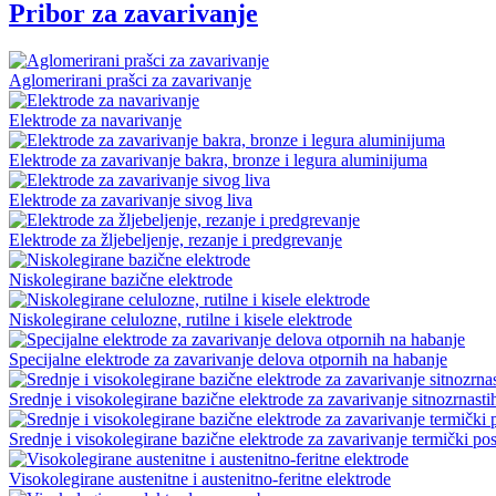
Pribor za zavarivanje
Aglomerirani prašci za zavarivanje
Elektrode za navarivanje
Elektrode za zavarivanje bakra, bronze i legura aluminijuma
Elektrode za zavarivanje sivog liva
Elektrode za žljebeljenje, rezanje i predgrevanje
Niskolegirane bazične elektrode
Niskolegirane celulozne, rutilne i kisele elektrode
Specijalne elektrode za zavarivanje delova otpornih na habanje
Srednje i visokolegirane bazične elektrode za zavarivanje sitnozrnasti
Srednje i visokolegirane bazične elektrode za zavarivanje termički pos
Visokolegirane austenitne i austenitno-feritne elektrode