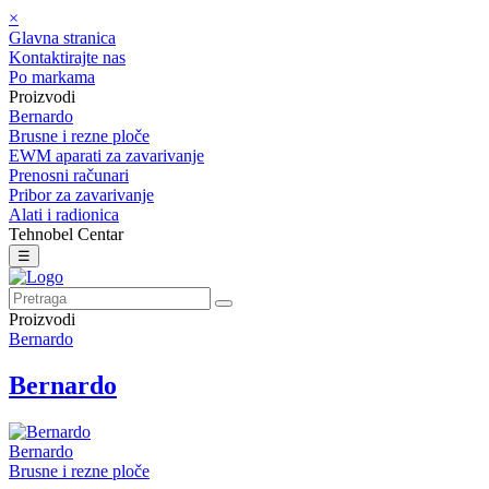
×
Glavna stranica
Kontaktirajte nas
Po markama
Proizvodi
Bernardo
Brusne i rezne ploče
EWM aparati za zavarivanje
Prenosni računari
Pribor za zavarivanje
Alati i radionica
Tehnobel Centar
☰
Proizvodi
Bernardo
Bernardo
Bernardo
Brusne i rezne ploče