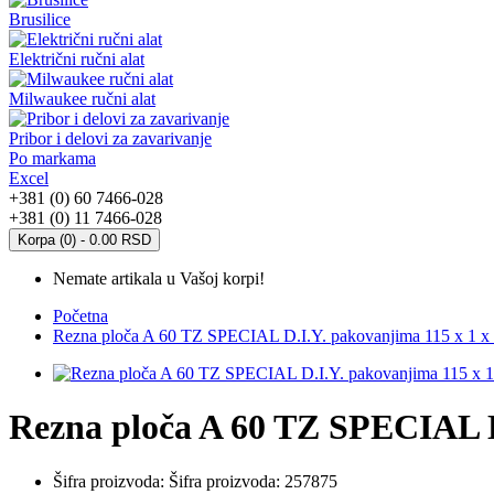
Brusilice
Električni ručni alat
Milwaukee ručni alat
Pribor i delovi za zavarivanje
Po markama
Excel
+381 (0) 60 7466-028
+381 (0) 11 7466-028
Korpa (0) - 0.00 RSD
Nemate artikala u Vašoj korpi!
Početna
Rezna ploča A 60 TZ SPECIAL D.I.Y. pakovanjima 115 x 1 x
Rezna ploča A 60 TZ SPECIAL D
Šifra proizvoda:
Šifra proizvoda: 257875