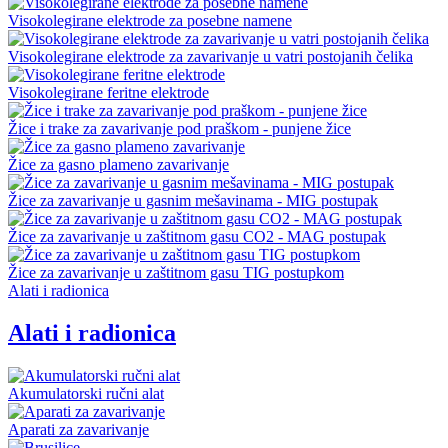
Visokolegirane elektrode za posebne namene
Visokolegirane elektrode za zavarivanje u vatri postojanih čelika
Visokolegirane feritne elektrode
Žice i trake za zavarivanje pod praškom - punjene žice
Žice za gasno plameno zavarivanje
Žice za zavarivanje u gasnim mešavinama - MIG postupak
Žice za zavarivanje u zaštitnom gasu CO2 - MAG postupak
Žice za zavarivanje u zaštitnom gasu TIG postupkom
Alati i radionica
Alati i radionica
Akumulatorski ručni alat
Aparati za zavarivanje