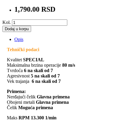
1,790.00 RSD
Kol.
Dodaj u korpu
Opis
Tehnički podaci
Kvalitet
SPECIAL
Maksimalna brzina operacije
80 m/s
Tvrdoća
6 na skali od 7
Agresivnost
5 na skali od 7
Vek trajanja
6 na skali od 7
Primena:
Nerđajući čelik
Glavna primena
Obojeni metali
Glavna primena
Čelik
Moguća primena
Maks
RPM 13.300 1/min