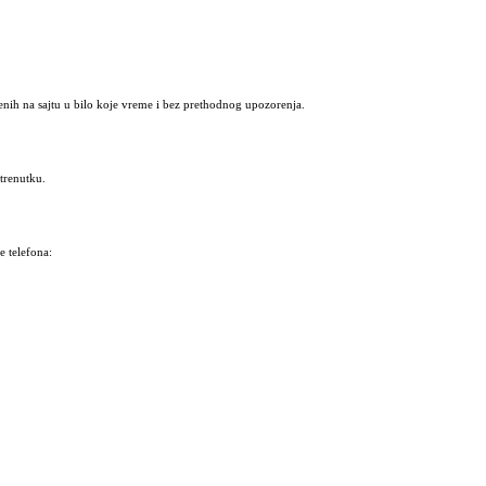
nih na sajtu u bilo koje vreme i bez prethodnog upozorenja.
trenutku.
 telefona: