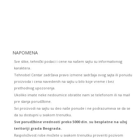
NAPOMENA
Sve slike, tehnički podaci i cene na našem sajtu su informativnog
karaktera.
Tehnobel Centar zadržava pravo izmene sadržaja ovog sajta ili ponudu
proizvoda i cena navedenih na sajtu u bilo koje vreme i bez
prethodnog upozorenja.
Ukoliko imate neke nedoumice obratite nam se telefonom ili na mail
pre slanja porudžbine.
Svi proizvodi na sajtu su deo naše ponude i ne podrazumeva se da se
da su dostupni u svakom trenutku.
Sve porudžbine vrednosti preko 5000 din. su besplatne na užoj
teritoriji grada Beograda.
Raspoloživost robe možete u svakom trenutku proveriti pozivom