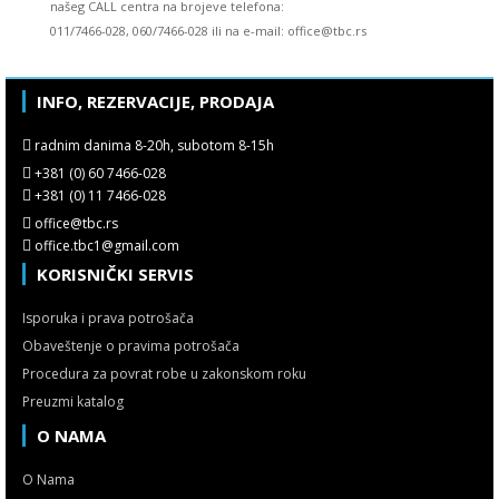
našeg CALL centra na brojeve telefona:
011/7466-028, 060/7466-028 ili na e-mail: office@tbc.rs
INFO, REZERVACIJE, PRODAJA
radnim danima 8-20h, subotom 8-15h
+381 (0) 60 7466-028
+381 (0) 11 7466-028
office@tbc.rs
office.tbc1@gmail.com
KORISNIČKI SERVIS
Isporuka i prava potrošača
Obaveštenje o pravima potrošača
Procedura za povrat robe u zakonskom roku
Preuzmi katalog
O NAMA
O Nama