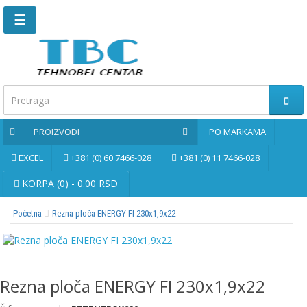
☰
Glavna
stranica
Kontaktirajte
nas
PROIZVODI
PO MARKAMA
Po
markama
EXCEL
+381 (0) 60 7466-028
+381 (0) 11 7466-028
PROIZVODI
KORPA (0) - 0.00 RSD
Početna
Rezna ploča ENERGY FI 230x1,9x22
Bernardo
Brusne
i
rezne
Rezna ploča ENERGY FI 230x1,9x22
ploče