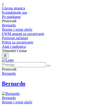
×
Glavna stranica
Kontaktirajte nas
Po markama
Proizvodi
Bernardo
Brusne i rezne ploče
EWM aparati za zavarivanje
Prenosni računari
Pribor za zavarivanje
Alati i radionica
Tehnobel Centar
☰
Proizvodi
Bernardo
Bernardo
Bernardo
Brusne i rezne ploče