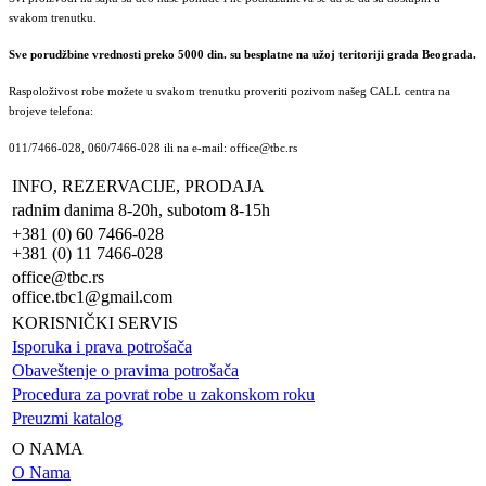
svakom trenutku.
Sve porudžbine vrednosti preko 5000 din. su besplatne na užoj teritoriji grada Beograda.
Raspoloživost robe možete u svakom trenutku proveriti pozivom našeg CALL centra na
brojeve telefona:
011/7466-028, 060/7466-028 ili na e-mail: office@tbc.rs
INFO, REZERVACIJE, PRODAJA
radnim danima 8-20h, subotom 8-15h
+381 (0) 60 7466-028
+381 (0) 11 7466-028
office@tbc.rs
office.tbc1@gmail.com
KORISNIČKI SERVIS
Isporuka i prava potrošača
Obaveštenje o pravima potrošača
Procedura za povrat robe u zakonskom roku
Preuzmi katalog
O NAMA
O Nama