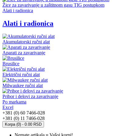
Žice za zavarivanje u zaštitnom gasu TIG postupkom
Alati i radionica
Alati i radionica
Akumulatorski ručni alat
Aparati za zavarivanje
Brusilice
Električni ručni alat
Milwaukee ručni alat
Pribor i delovi za zavarivanje
Po markama
Excel
+381 (0) 60 7466-028
+381 (0) 11 7466-028
Korpa (0) - 0.00 RSD
Nemate artikala u Vašoj korpi!