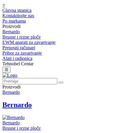
×
Glavna stranica
Kontaktirajte nas
Po markama
Proizvodi
Bernardo
Brusne i rezne ploče
EWM aparati za zavarivanje
Prenosni računari
Pribor za zavarivanje
Alati i radionica
Tehnobel Centar
☰
Proizvodi
Bernardo
Bernardo
Bernardo
Brusne i rezne ploče