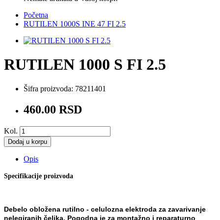
Početna
RUTILEN 1000S INE 47 FI 2.5
RUTILEN 1000 S FI 2.5
Šifra proizvoda:
78211401
460.00 RSD
Kol.
Dodaj u korpu
Opis
Specifikacije proizvoda
Debelo obložena rutilno - celulozna elektroda za zavarivanje
ne
legiranih čelika. Pogodna je za montažno i
reparaturno