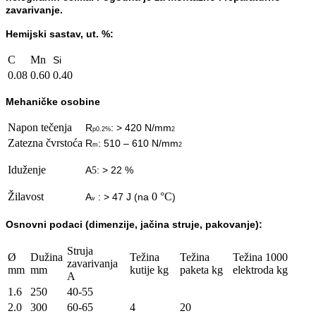
zavarivanje.
Hemijski sastav, ut. %:
C
Mn
Si
0.08
0.60
0.40
Mehaničke osobine
Napon tečenja
R
: > 420 N/mm
p0.2%
2
Zatezna čvrstoća
R
: 510 – 610 N/mm
m
2
Iduženje
A
: > 22 %
5
Žilavost
0 °C
A
: > 47 J (na
)
v
Osnovn
i podaci (dimenzije, jačina struje, pakovanje):
Struja
Ø
Dužina
Težina
Težina
Težina 1000
zavarivanja
mm
mm
kutije kg
paketa kg
elektroda kg
A
1.6
250
40-55
2.0
300
60-65
4
20