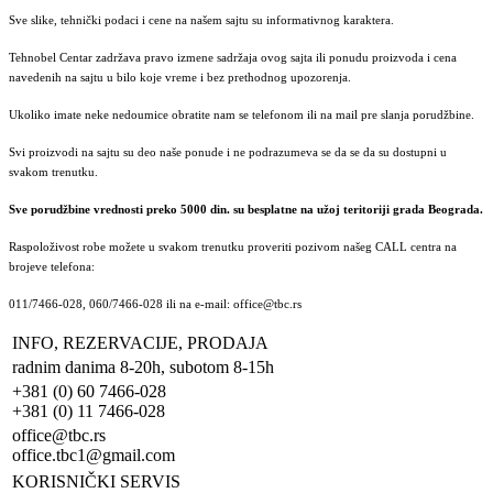
Sve slike, tehnički podaci i cene na našem sajtu su informativnog karaktera.
Tehnobel Centar zadržava pravo izmene sadržaja ovog sajta ili ponudu proizvoda i cena
navedenih na sajtu u bilo koje vreme i bez prethodnog upozorenja.
Ukoliko imate neke nedoumice obratite nam se telefonom ili na mail pre slanja porudžbine.
Svi proizvodi na sajtu su deo naše ponude i ne podrazumeva se da se da su dostupni u
svakom trenutku.
Sve porudžbine vrednosti preko 5000 din. su besplatne na užoj teritoriji grada Beograda.
Raspoloživost robe možete u svakom trenutku proveriti pozivom našeg CALL centra na
brojeve telefona:
011/7466-028, 060/7466-028 ili na e-mail: office@tbc.rs
INFO, REZERVACIJE, PRODAJA
radnim danima 8-20h, subotom 8-15h
+381 (0) 60 7466-028
+381 (0) 11 7466-028
office@tbc.rs
office.tbc1@gmail.com
KORISNIČKI SERVIS