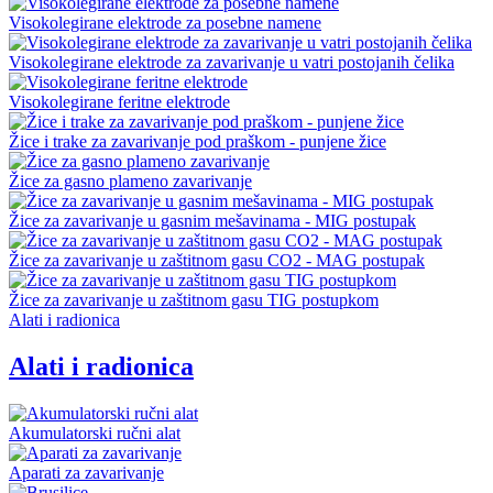
Visokolegirane elektrode za posebne namene
Visokolegirane elektrode za zavarivanje u vatri postojanih čelika
Visokolegirane feritne elektrode
Žice i trake za zavarivanje pod praškom - punjene žice
Žice za gasno plameno zavarivanje
Žice za zavarivanje u gasnim mešavinama - MIG postupak
Žice za zavarivanje u zaštitnom gasu CO2 - MAG postupak
Žice za zavarivanje u zaštitnom gasu TIG postupkom
Alati i radionica
Alati i radionica
Akumulatorski ručni alat
Aparati za zavarivanje