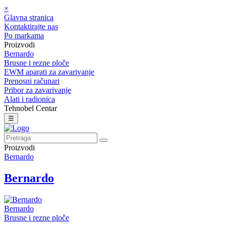
×
Glavna stranica
Kontaktirajte nas
Po markama
Proizvodi
Bernardo
Brusne i rezne ploče
EWM aparati za zavarivanje
Prenosni računari
Pribor za zavarivanje
Alati i radionica
Tehnobel Centar
☰
Proizvodi
Bernardo
Bernardo
Bernardo
Brusne i rezne ploče