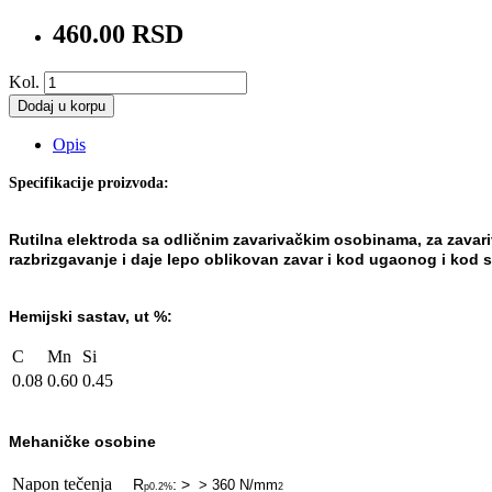
460.00 RSD
Kol.
Dodaj u korpu
Opis
Specifikacije proizvoda:
Rutilna elektroda sa odličnim zavarivačkim osobinama, za
zavar
razbrizgavanje i daje lepo
oblikovan zavar i kod ugaonog i kod 
Hemijski sastav, ut %:
C
Mn
Si
0.08
0.60
0.45
Mehaničke osobine
Napon tečenja
R
: >
> 360 N/mm
p0.2%
2