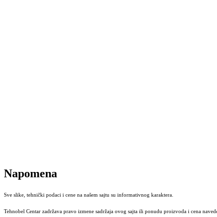
Napomena
Sve slike, tehnički podaci i cene na našem sajtu su informativnog karaktera.
Tehnobel Centar zadržava pravo izmene sadržaja ovog sajta ili ponudu proizvoda i cena navede