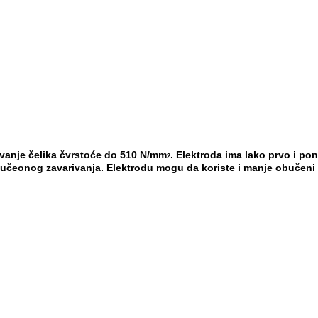
ivanje čelika čvrstoće do 510 N/mm
.
Elektroda ima lako prvo i po
2
sučeonog zavarivanj
a. Elektrodu mogu da koriste i manje obučeni