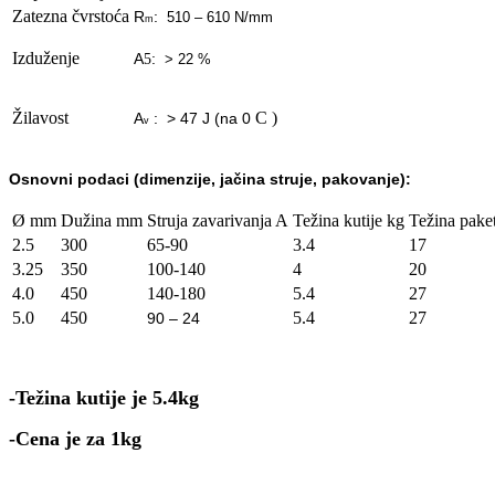
Zatezna čvrstoća
R
:
510 – 610 N/mm
m
Izduženje
A
:
5
> 22 %
Žilavost
C )
A
:
> 47 J (na 0
v
Osnovn
i podaci (dimenzije, jačina struje, pakovanje):
Ø mm
Dužina mm
Struja zavarivanja A
Težina kutije kg
Težina pake
2.5
300
65-90
3.4
17
3.25
350
100-140
4
20
4.0
450
140-180
5.4
27
5.0
450
5.4
27
90 – 24
-Težina kutije je 5.4kg
-Cena je za 1kg