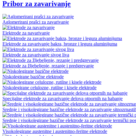
Pribor za zavarivanje
Aglomerirani prašci za zavarivanje
Elektrode za navarivanje
Elektrode za zavarivanje bakra, bronze i legura aluminijuma
Elektrode za zavarivanje sivog liva
Elektrode za žljebeljenje, rezanje i predgrevanje
Niskolegirane bazične elektrode
Niskolegirane celulozne, rutilne i kisele elektrode
Specijalne elektrode za zavarivanje delova otpornih na habanje
Srednje i visokolegirane bazične elektrode za zavarivanje sitnozrnasti
Srednje i visokolegirane bazične elektrode za zavarivanje termički pos
Visokolegirane austenitne i austenitno-feritne elektrode