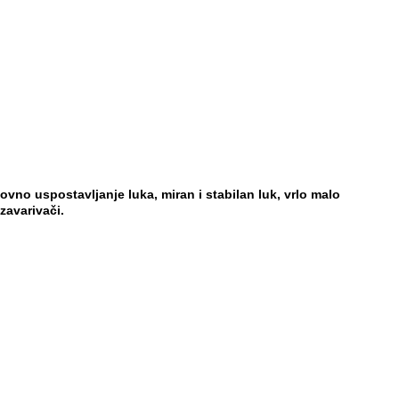
novno uspostavljanje luka, miran i
stabilan luk, vrlo malo
zavarivači.