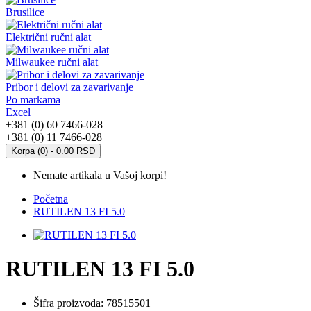
Brusilice
Električni ručni alat
Milwaukee ručni alat
Pribor i delovi za zavarivanje
Po markama
Excel
+381 (0) 60 7466-028
+381 (0) 11 7466-028
Korpa (0) - 0.00 RSD
Nemate artikala u Vašoj korpi!
Početna
RUTILEN 13 FI 5.0
RUTILEN 13 FI 5.0
Šifra proizvoda:
78515501