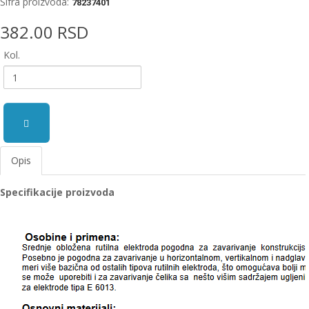
Šifra proizvoda:
78237401
EWM
382.00 RSD
aparati
za
Kol.
zavarivanje
Prenosni
računari
Pribor
za
Opis
zavarivanje
Specifikacije proizvoda
Alati
i
radionica
EHNOBEL
ENTAR