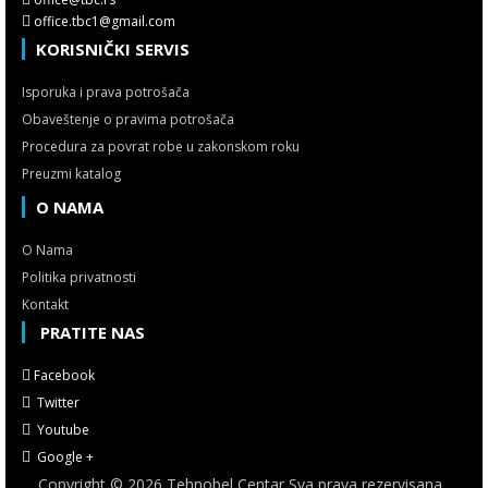
office.tbc1@gmail.com
KORISNIČKI SERVIS
Isporuka i prava potrošača
Obaveštenje o pravima potrošača
Procedura za povrat robe u zakonskom roku
Preuzmi katalog
O NAMA
O Nama
Politika privatnosti
Kontakt
PRATITE NAS
Facebook
Twitter
Youtube
Google +
Copyright © 2026 Tehnobel Centar Sva prava rezervisana.