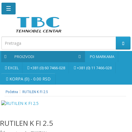
☰
Glavna
stranica
Kontaktirajte
nas
PROIZVODI
PO MARKAMA
Po
markama
EXCEL
+381 (0) 60 7466-028
+381 (0) 11 7466-028
PROIZVODI
KORPA (0) - 0.00 RSD
Početna
RUTILEN K FI 2.5
Bernardo
Brusne
i
rezne
RUTILEN K FI 2.5
ploče