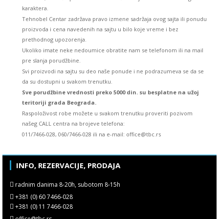
karaktera.
Tehnobel Centar zadržava pravo izmene sadržaja ovog sajta ili ponudu
proizvoda i cena navedenih na sajtu u bilo koje vreme i bez
prethodnog upozorenja.
Ukoliko imate neke nedoumice obratite nam se telefonom ili na mail
pre slanja porudžbine.
Svi proizvodi na sajtu su deo naše ponude i ne podrazumeva se da se
da su dostupni u svakom trenutku.
Sve porudžbine vrednosti preko 5000 din. su besplatne na užoj
teritoriji grada Beograda.
Raspoloživost robe možete u svakom trenutku proveriti pozivom
našeg CALL centra na brojeve telefona:
011/7466-028, 060/7466-028 ili na e-mail: office@tbc.rs
INFO, REZERVACIJE, PRODAJA
radnim danima 8-20h, subotom 8-15h
+381 (0) 60 7466-028
+381 (0) 11 7466-028
office@tbc.rs