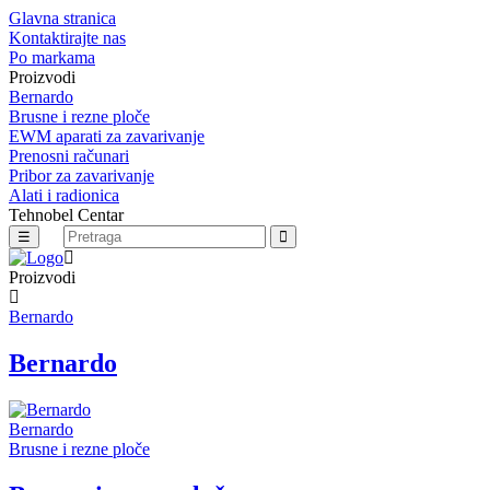
Glavna stranica
Kontaktirajte nas
Po markama
Proizvodi
Bernardo
Brusne i rezne ploče
EWM aparati za zavarivanje
Prenosni računari
Pribor za zavarivanje
Alati i radionica
Tehnobel Centar
☰
Proizvodi
Bernardo
Bernardo
Bernardo
Brusne i rezne ploče