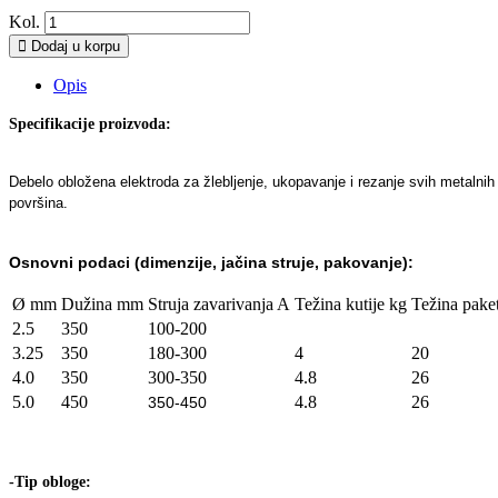
Kol.
Dodaj u korpu
Opis
Specifikacije proizvoda:
Debelo obložena elektroda za žlebljenje, ukopavanje i rezanje svih metalni
površina.
Osnovn
i podaci (dimenzije, jačina struje, pakovanje):
Ø mm
Dužina mm
Struja zavarivanja A
Težina kutije kg
Težina pake
2.5
350
100-200
3.25
350
180-300
4
20
4.0
350
300-350
4.8
26
5.0
450
4.8
26
350-450
-Tip obloge: