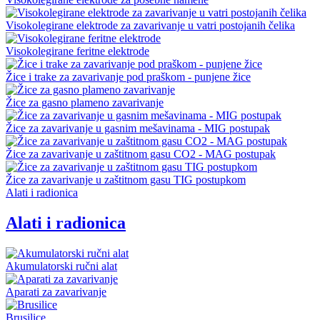
Visokolegirane elektrode za zavarivanje u vatri postojanih čelika
Visokolegirane feritne elektrode
Žice i trake za zavarivanje pod praškom - punjene žice
Žice za gasno plameno zavarivanje
Žice za zavarivanje u gasnim mešavinama - MIG postupak
Žice za zavarivanje u zaštitnom gasu CO2 - MAG postupak
Žice za zavarivanje u zaštitnom gasu TIG postupkom
Alati i radionica
Alati i radionica
Akumulatorski ručni alat
Aparati za zavarivanje
Brusilice