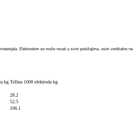
h materijala. Elektrodom se može rezati u
svim položajima, osim vertikalno na 
ta kg
Težina 1000 elektroda kg
28.2
52.5
106.1