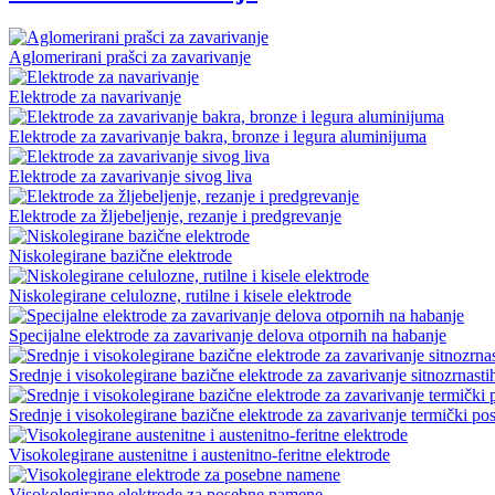
Aglomerirani prašci za zavarivanje
Elektrode za navarivanje
Elektrode za zavarivanje bakra, bronze i legura aluminijuma
Elektrode za zavarivanje sivog liva
Elektrode za žljebeljenje, rezanje i predgrevanje
Niskolegirane bazične elektrode
Niskolegirane celulozne, rutilne i kisele elektrode
Specijalne elektrode za zavarivanje delova otpornih na habanje
Srednje i visokolegirane bazične elektrode za zavarivanje sitnozrnasti
Srednje i visokolegirane bazične elektrode za zavarivanje termički pos
Visokolegirane austenitne i austenitno-feritne elektrode
Visokolegirane elektrode za posebne namene