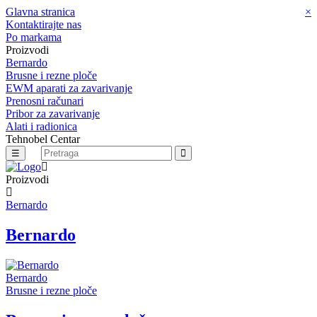
Glavna stranica
×
Kontaktirajte nas
Po markama
Proizvodi
Bernardo
Brusne i rezne ploče
EWM aparati za zavarivanje
Prenosni računari
Pribor za zavarivanje
Alati i radionica
Tehnobel Centar
☰
Proizvodi
Bernardo
Bernardo
Bernardo
Brusne i rezne ploče