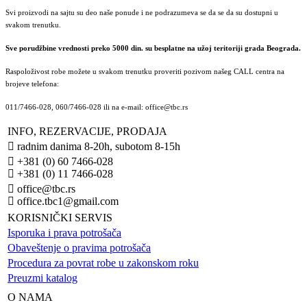
Svi proizvodi na sajtu su deo naše ponude i ne podrazumeva se da se da su dostupni u
svakom trenutku.
Sve porudžbine vrednosti preko 5000 din. su besplatne na užoj teritoriji grada Beograda.
Raspoloživost robe možete u svakom trenutku proveriti pozivom našeg CALL centra na
brojeve telefona:
011/7466-028, 060/7466-028 ili na e-mail: office@tbc.rs
INFO, REZERVACIJE, PRODAJA
radnim danima 8-20h, subotom 8-15h
+381 (0) 60 7466-028
+381 (0) 11 7466-028
office@tbc.rs
office.tbc1@gmail.com
KORISNIČKI SERVIS
Isporuka i prava potrošača
Obaveštenje o pravima potrošača
Procedura za povrat robe u zakonskom roku
Preuzmi katalog
O NAMA