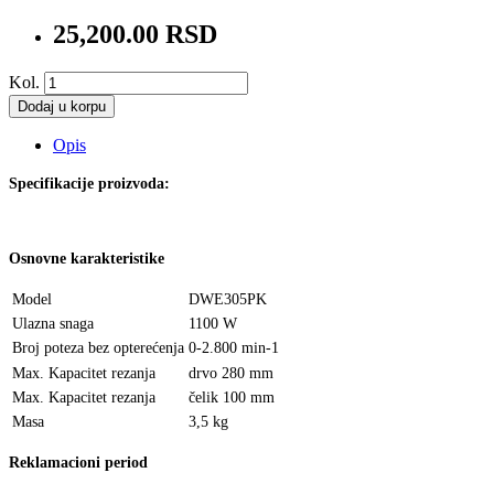
25,200.00 RSD
Kol.
Dodaj u korpu
Opis
Specifikacije proizvoda:
Osnovne karakteristike
Model
DWE305PK
Ulazna snaga
1100 W
Broj poteza bez opterećenja
0-
2.800 min-1
Max. Kapacitet rezanja
drvo 280 mm
Max. Kapacitet rezanja
čelik 100 mm
Masa
3,5 kg
Reklamacioni period