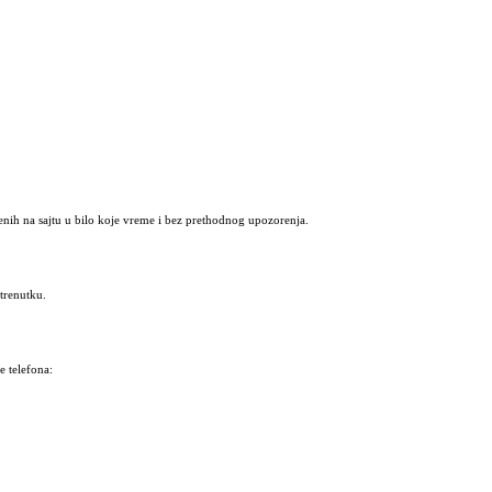
nih na sajtu u bilo koje vreme i bez prethodnog upozorenja.
trenutku.
 telefona: