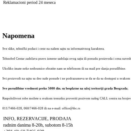
Reklamacioni period
24 meseca
Napomena
Sve slike, tehnički podaci i cene na našem sajtu su informativnog karaktera.
Tehnobel Centar zadržava pravo izmene sadržaja ovog sajta ili ponudu proizvoda i cena navede
Ukoliko imate neke nedoumice obratite nam se telefonom ili na mail pre slanja porudžbine.
Svi proizvodi na sajtu su deo naše ponude i ne podrazumeva se da se da su dostupni u svakom 
Sve porudžbine vrednosti preko 5000 din. su besplatne na užoj teritoriji grada Beograda.
Raspoloživost robe možete u svakom trenutku proveriti pozivom našeg CALL centra na brojeve
011/7466-028, 060/7466-028 ili na e-mail: office@tbc.rs
INFO, REZERVACIJE, PRODAJA
radnim danima 8-20h, subotom 8-15h