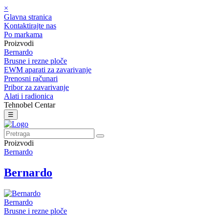
×
Glavna stranica
Kontaktirajte nas
Po markama
Proizvodi
Bernardo
Brusne i rezne ploče
EWM aparati za zavarivanje
Prenosni računari
Pribor za zavarivanje
Alati i radionica
Tehnobel Centar
☰
Proizvodi
Bernardo
Bernardo
Bernardo
Brusne i rezne ploče