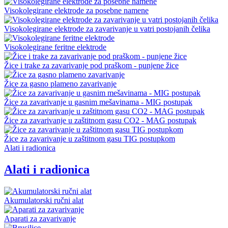
Visokolegirane elektrode za posebne namene
Visokolegirane elektrode za zavarivanje u vatri postojanih čelika
Visokolegirane feritne elektrode
Žice i trake za zavarivanje pod praškom - punjene žice
Žice za gasno plameno zavarivanje
Žice za zavarivanje u gasnim mešavinama - MIG postupak
Žice za zavarivanje u zaštitnom gasu CO2 - MAG postupak
Žice za zavarivanje u zaštitnom gasu TIG postupkom
Alati i radionica
Alati i radionica
Akumulatorski ručni alat
Aparati za zavarivanje