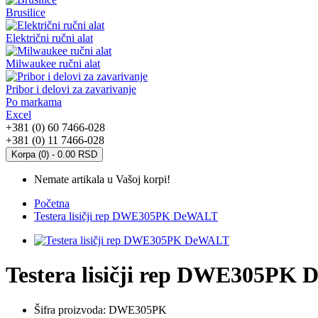
Brusilice
Električni ručni alat
Milwaukee ručni alat
Pribor i delovi za zavarivanje
Po markama
Excel
+381 (0) 60 7466-028
+381 (0) 11 7466-028
Korpa (0) - 0.00 RSD
Nemate artikala u Vašoj korpi!
Početna
Testera lisičji rep DWE305PK DeWALT
Testera lisičji rep DWE305PK
Šifra proizvoda:
DWE305PK