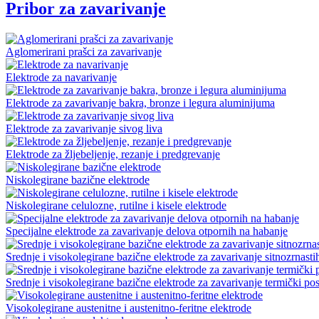
Pribor za zavarivanje
Aglomerirani prašci za zavarivanje
Elektrode za navarivanje
Elektrode za zavarivanje bakra, bronze i legura aluminijuma
Elektrode za zavarivanje sivog liva
Elektrode za žljebeljenje, rezanje i predgrevanje
Niskolegirane bazične elektrode
Niskolegirane celulozne, rutilne i kisele elektrode
Specijalne elektrode za zavarivanje delova otpornih na habanje
Srednje i visokolegirane bazične elektrode za zavarivanje sitnozrnasti
Srednje i visokolegirane bazične elektrode za zavarivanje termički pos
Visokolegirane austenitne i austenitno-feritne elektrode