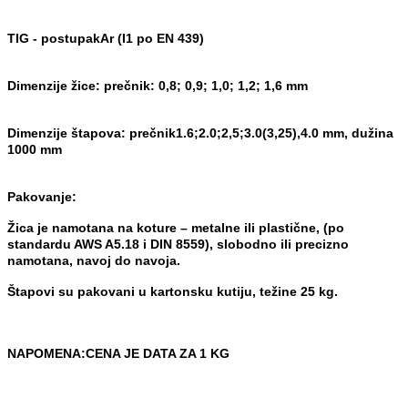
TIG -
postupak
Ar (I1 po EN 439)
Dimenzije žice:
prečnik: 0,8; 0,9; 1,0; 1,2; 1,6 mm
Dimenzije štapova:
prečnik
1.6;
2.0;2,5;3.0(3,25),4.0 mm, dužina
1000 mm
Pakovanje:
Žica je namotana na koture – metalne ili plastične, (po
stand
ardu AWS A5.18 i
DIN 8559), slobodno ili pre
cizno
namotana, navoj do navoja.
Štapovi su pakovani u karto
nsku kutiju, težine 25 kg.
NAPOMENA:CENA JE DATA ZA 1 KG