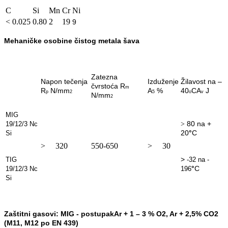
C
Si
Mn
Cr
Ni
< 0.025
0.80
2
19
9
Mehaničke osobine čistog metala šava
Zatezna
Napon tečenja
Izduženje
Žilavost na –
čvrstoća
R
m
R
N/mm
A
%
40
C
A
J
p
2
5
o
v
N/mm
2
MIG
80 na +
19/12/3 Nc
>
20
°
C
Si
> 320
550-650
> 30
>
TIG
-32 na -
°
C
19/12/3
Nc
196
Si
Zaštitni gasovi:
MIG -
postupak
Ar + 1 – 3 % O
2
, Ar + 2,5% CO
2
(M11, M12 po EN 439)