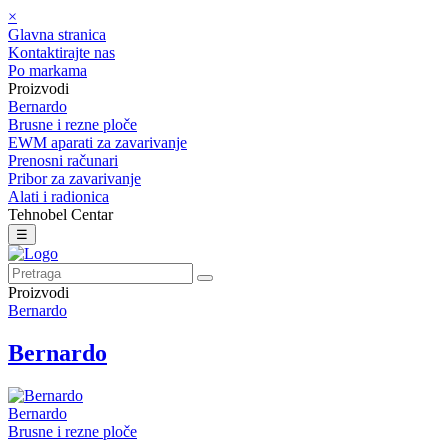
×
Glavna stranica
Kontaktirajte nas
Po markama
Proizvodi
Bernardo
Brusne i rezne ploče
EWM aparati za zavarivanje
Prenosni računari
Pribor za zavarivanje
Alati i radionica
Tehnobel Centar
☰
Proizvodi
Bernardo
Bernardo
Bernardo
Brusne i rezne ploče