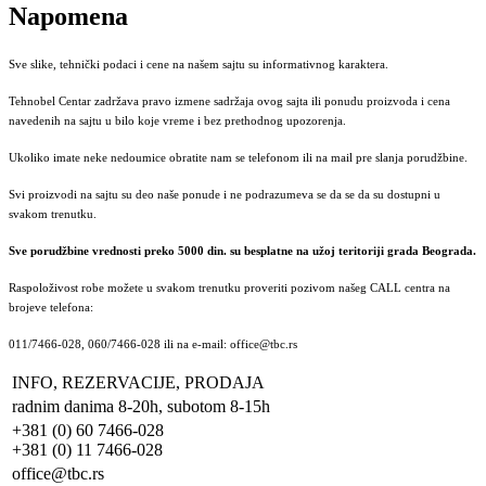
Napomena
Sve slike, tehnički podaci i cene na našem sajtu su informativnog karaktera.
Tehnobel Centar zadržava pravo izmene sadržaja ovog sajta ili ponudu proizvoda i cena
navedenih na sajtu u bilo koje vreme i bez prethodnog upozorenja.
Ukoliko imate neke nedoumice obratite nam se telefonom ili na mail pre slanja porudžbine.
Svi proizvodi na sajtu su deo naše ponude i ne podrazumeva se da se da su dostupni u
svakom trenutku.
Sve porudžbine vrednosti preko 5000 din. su besplatne na užoj teritoriji grada Beograda.
Raspoloživost robe možete u svakom trenutku proveriti pozivom našeg CALL centra na
brojeve telefona:
011/7466-028, 060/7466-028 ili na e-mail: office@tbc.rs
INFO, REZERVACIJE, PRODAJA
radnim danima 8-20h, subotom 8-15h
+381 (0) 60 7466-028
+381 (0) 11 7466-028
office@tbc.rs