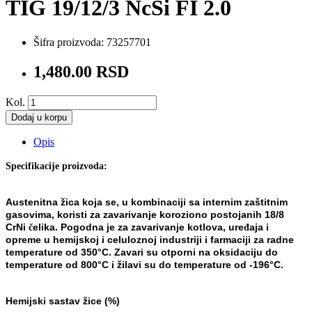
TIG 19/12/3 NcSi FI 2.0
Šifra proizvoda:
73257701
1,480.00 RSD
Kol.
Dodaj u korpu
Opis
Specifikacije proizvoda:
Austenitna žica koja se, u kombinaciji sa internim zaštitnim
gasovima, koristi za zavarivanje koroziono
postojanih 18/8
CrNi
elika. Pogodna je za zavarivanje kotlova, ure
aja i
č
đ
opreme u hemijskoj i celuloznoj
industriji i farmaciji za radne
temperature od 350
°
C
. Zavari su otporni na oksidaciju do
temperature od 800
°
C
i žilavi su do temperature od -196
°
C
.
Hemijski sastav žice (%)