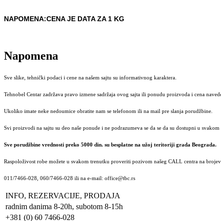
NAPOMENA:CENA JE DATA ZA 1 KG
Napomena
Sve slike, tehnički podaci i cene na našem sajtu su informativnog karaktera.
Tehnobel Centar zadržava pravo izmene sadržaja ovog sajta ili ponudu proizvoda i cena navede
Ukoliko imate neke nedoumice obratite nam se telefonom ili na mail pre slanja porudžbine.
Svi proizvodi na sajtu su deo naše ponude i ne podrazumeva se da se da su dostupni u svakom 
Sve porudžbine vrednosti preko 5000 din. su besplatne na užoj teritoriji grada Beograda.
Raspoloživost robe možete u svakom trenutku proveriti pozivom našeg CALL centra na brojeve
011/7466-028, 060/7466-028 ili na e-mail: office@tbc.rs
INFO, REZERVACIJE, PRODAJA
radnim danima 8-20h, subotom 8-15h
+381 (0) 60 7466-028