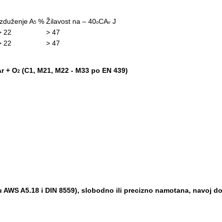
Izduženje
A
%
Žilavost na – 40
C
A
J
5
o
v
> 22
> 47
> 22
> 47
r + O
(C1, M21, M22 - M33 po EN 439)
2
u AWS A5.18 i
DIN 8559), slobodno ili pre
cizno namotana, navoj do