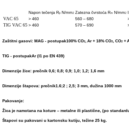
Napon tečenja
R
N/mm
Zatezna čvrstoća
R
N/mm
p
2
m
2
VAC 65
> 460
560 – 680
TIG VAC 65
> 460
570 – 690
Zaštitni gasovi:
MAG - postupak
100% CO
, Ar + 18% CO
, CO
+ A
2
2
2
TIG - postupak
Ar (I1 po EN 439)
Dimenzije žice:
prečnik 0,6; 0,8; 0,9; 1,0; 1,2; 1,6 mm
Dimenzije štapova:
prečnik
1.6;
2 ; 2,5; 3 mm, dužina 1000 mm
Pakovanje:
Žica je namotana na koture – metalne ili plastične, (po stand
ard
Štapovi su pakovani u karto
nsku kutiju, težine 25 kg.