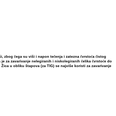
ši, zbog
ega su viši i napon te
enja i zatezna
vrsto
a
istog
č
č
č
ć
č
a je
za zavarivanje nelegiranih i niskolegiranih
elika
vrsto
e do
č
č
ć
. Žica u obliku štapova (za
TIG) se najviše koristi za zavarivanje