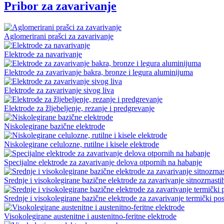
Pribor za zavarivanje
Aglomerirani prašci za zavarivanje
Elektrode za navarivanje
Elektrode za zavarivanje bakra, bronze i legura aluminijuma
Elektrode za zavarivanje sivog liva
Elektrode za žljebeljenje, rezanje i predgrevanje
Niskolegirane bazične elektrode
Niskolegirane celulozne, rutilne i kisele elektrode
Specijalne elektrode za zavarivanje delova otpornih na habanje
Srednje i visokolegirane bazične elektrode za zavarivanje sitnozrnasti
Srednje i visokolegirane bazične elektrode za zavarivanje termički pos
Visokolegirane austenitne i austenitno-feritne elektrode