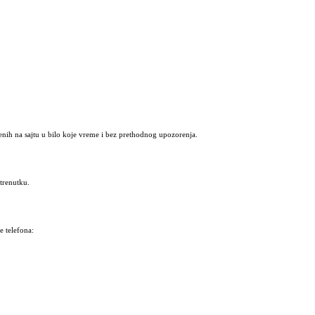
nih na sajtu u bilo koje vreme i bez prethodnog upozorenja.
trenutku.
 telefona: