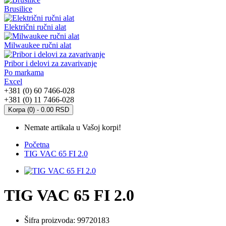
Brusilice
Električni ručni alat
Milwaukee ručni alat
Pribor i delovi za zavarivanje
Po markama
Excel
+381 (0) 60 7466-028
+381 (0) 11 7466-028
Korpa (0) - 0.00 RSD
Nemate artikala u Vašoj korpi!
Početna
TIG VAC 65 FI 2.0
TIG VAC 65 FI 2.0
Šifra proizvoda:
99720183