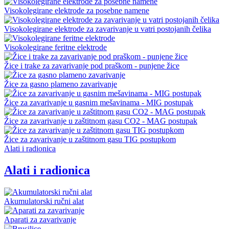
Visokolegirane elektrode za posebne namene
Visokolegirane elektrode za zavarivanje u vatri postojanih čelika
Visokolegirane feritne elektrode
Žice i trake za zavarivanje pod praškom - punjene žice
Žice za gasno plameno zavarivanje
Žice za zavarivanje u gasnim mešavinama - MIG postupak
Žice za zavarivanje u zaštitnom gasu CO2 - MAG postupak
Žice za zavarivanje u zaštitnom gasu TIG postupkom
Alati i radionica
Alati i radionica
Akumulatorski ručni alat
Aparati za zavarivanje