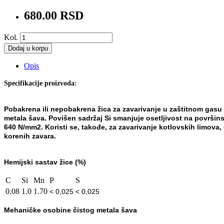
680.00 RSD
Kol.
Dodaj u korpu
Opis
Specifikacije proizvoda:
Pobakrena ili nepobakrena žica za zavarivanje u zaštitnom gas
metala šava. Povišen
sadržaj Si smanjuje osetljivost na površin
640 N/mm
2
. Koristi se, takođ
e, za zavarivanje
kotlovskih limova,
korenih zavara.
Hemijski sastav žice (%)
C
Si
Mn
P
S
0.08
1.0
1.70
< 0,025
< 0,025
Mehaničke osobine čistog metala šava