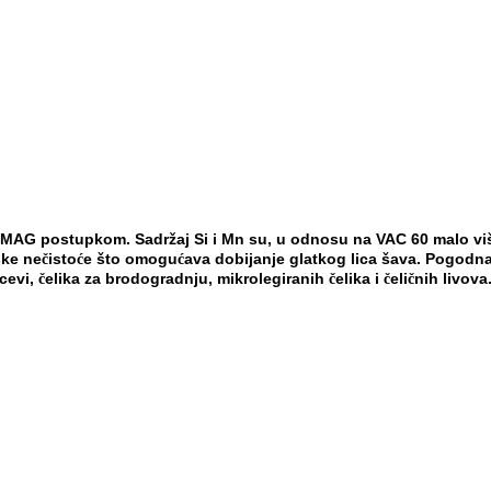
u MAG postupkom. Sadržaj Si i Mn su, u
odnosu na VAC 60 malo vi
ske ne
isto
e što omogu
ava dobijanje glatkog lica šava. Pogodn
č
ć
ć
 cevi,
elika za brodogradnju, mikrolegiranih
elika i
eli
nih livova
č
č
č
č