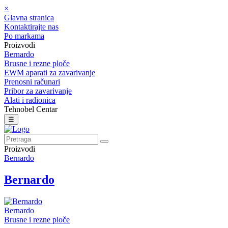
×
Glavna stranica
Kontaktirajte nas
Po markama
Proizvodi
Bernardo
Brusne i rezne ploče
EWM aparati za zavarivanje
Prenosni računari
Pribor za zavarivanje
Alati i radionica
Tehnobel Centar
☰
Proizvodi
Bernardo
Bernardo
Bernardo
Brusne i rezne ploče