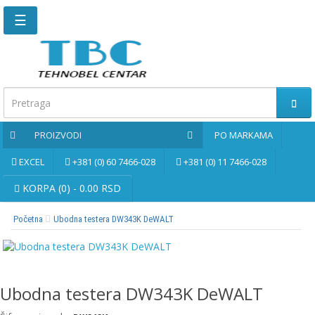
☰
Glavna
stranica
Kontaktirajte
nas
PROIZVODI
PO MARKAMA
Po
markama
EXCEL
+381 (0) 60 7466-028
+381 (0) 11 7466-028
PROIZVODI
KORPA (0) - 0.00 RSD
Početna
Ubodna testera DW343K DeWALT
Bernardo
Brusne
i
rezne
Ubodna testera DW343K DeWALT
ploče