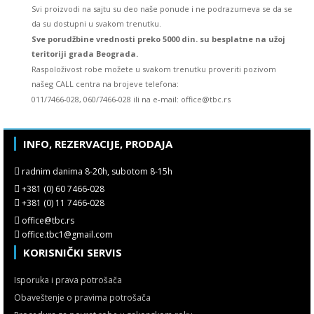
Svi proizvodi na sajtu su deo naše ponude i ne podrazumeva se da se
da su dostupni u svakom trenutku.
Sve porudžbine vrednosti preko 5000 din. su besplatne na užoj
teritoriji grada Beograda.
Raspoloživost robe možete u svakom trenutku proveriti pozivom
našeg CALL centra na brojeve telefona:
011/7466-028, 060/7466-028 ili na e-mail: office@tbc.rs
INFO, REZERVACIJE, PRODAJA
radnim danima 8-20h, subotom 8-15h
+381 (0) 60 7466-028
+381 (0) 11 7466-028
office@tbc.rs
office.tbc1@gmail.com
KORISNIČKI SERVIS
Isporuka i prava potrošača
Obaveštenje o pravima potrošača