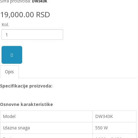
Šifra proizvoda:
DW343K
EWM
19,000.00 RSD
aparati
za
Kol.
zavarivanje
Prenosni
računari
Pribor
za
Opis
zavarivanje
Specifikacije proizvoda:
Alati
i
radionica
Osnovne karakteristike
EHNOBEL
Model
DW343K
ENTAR
Izlazna snaga
550 W