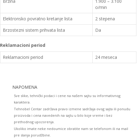
Brzina
1.900 – 3.100
o/min
Elektronsko povratno kretanje lista
2 stepena
Brzostezni sistem prihvata lista
Da
Reklamacioni period
Reklamacioni period
24 meseca
NAPOMENA
Sve slike, tehnički podaci i cene na našem sajtu su informativnog
karaktera.
Tehnobel Centar zadržava pravo izmene sadržaja ovog sajta ili ponudu
proizvoda i cena navedenih na sajtu u bilo koje vreme i bez
prethodnog upozorenja.
Ukoliko imate neke nedoumice obratite nam se telefonom ili na mail
pre slanja porudžbine.