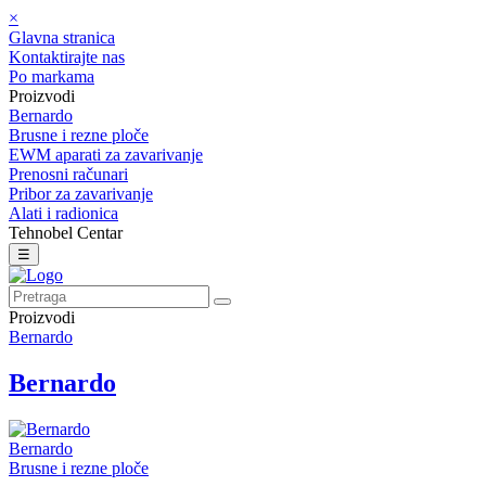
×
Glavna stranica
Kontaktirajte nas
Po markama
Proizvodi
Bernardo
Brusne i rezne ploče
EWM aparati za zavarivanje
Prenosni računari
Pribor za zavarivanje
Alati i radionica
Tehnobel Centar
☰
Proizvodi
Bernardo
Bernardo
Bernardo
Brusne i rezne ploče