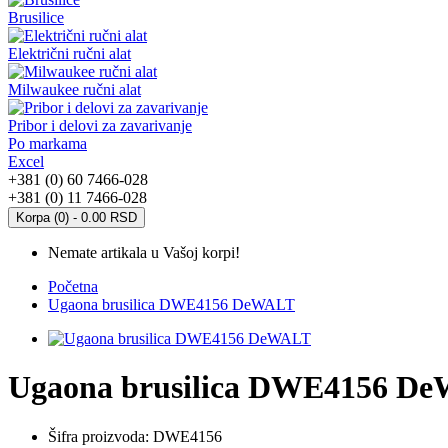
Brusilice
Električni ručni alat
Milwaukee ručni alat
Pribor i delovi za zavarivanje
Po markama
Excel
+381 (0) 60 7466-028
+381 (0) 11 7466-028
Korpa (0) - 0.00 RSD
Nemate artikala u Vašoj korpi!
Početna
Ugaona brusilica DWE4156 DeWALT
Ugaona brusilica DWE4156 D
Šifra proizvoda:
DWE4156