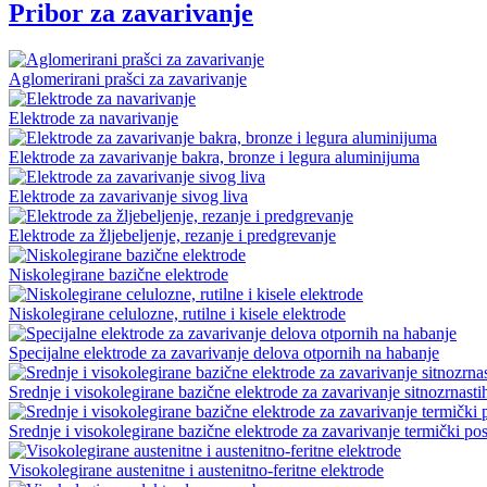
Pribor za zavarivanje
Aglomerirani prašci za zavarivanje
Elektrode za navarivanje
Elektrode za zavarivanje bakra, bronze i legura aluminijuma
Elektrode za zavarivanje sivog liva
Elektrode za žljebeljenje, rezanje i predgrevanje
Niskolegirane bazične elektrode
Niskolegirane celulozne, rutilne i kisele elektrode
Specijalne elektrode za zavarivanje delova otpornih na habanje
Srednje i visokolegirane bazične elektrode za zavarivanje sitnozrnasti
Srednje i visokolegirane bazične elektrode za zavarivanje termički pos
Visokolegirane austenitne i austenitno-feritne elektrode