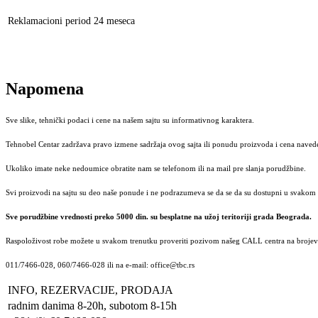
Reklamacioni period
24 meseca
Napomena
Sve slike, tehnički podaci i cene na našem sajtu su informativnog karaktera.
Tehnobel Centar zadržava pravo izmene sadržaja ovog sajta ili ponudu proizvoda i cena navede
Ukoliko imate neke nedoumice obratite nam se telefonom ili na mail pre slanja porudžbine.
Svi proizvodi na sajtu su deo naše ponude i ne podrazumeva se da se da su dostupni u svakom 
Sve porudžbine vrednosti preko 5000 din. su besplatne na užoj teritoriji grada Beograda.
Raspoloživost robe možete u svakom trenutku proveriti pozivom našeg CALL centra na brojeve
011/7466-028, 060/7466-028 ili na e-mail: office@tbc.rs
INFO, REZERVACIJE, PRODAJA
radnim danima 8-20h, subotom 8-15h