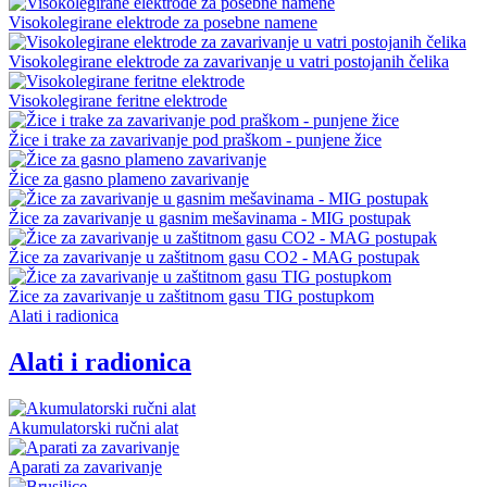
Visokolegirane elektrode za posebne namene
Visokolegirane elektrode za zavarivanje u vatri postojanih čelika
Visokolegirane feritne elektrode
Žice i trake za zavarivanje pod praškom - punjene žice
Žice za gasno plameno zavarivanje
Žice za zavarivanje u gasnim mešavinama - MIG postupak
Žice za zavarivanje u zaštitnom gasu CO2 - MAG postupak
Žice za zavarivanje u zaštitnom gasu TIG postupkom
Alati i radionica
Alati i radionica
Akumulatorski ručni alat
Aparati za zavarivanje