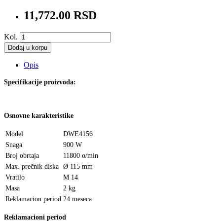
11,772.00 RSD
Kol.
Dodaj u korpu
Opis
Specifikacije proizvoda:
Osnovne karakteristike
Model
DWE4156
Snaga
900 W
Broj obrtaja
11800 o/min
Max. prečnik diska
Ø 115 mm
Vratilo
M 14
Masa
2 kg
Reklamacion period
24 meseca
Reklamacioni period