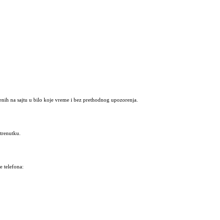
nih na sajtu u bilo koje vreme i bez prethodnog upozorenja.
trenutku.
 telefona: