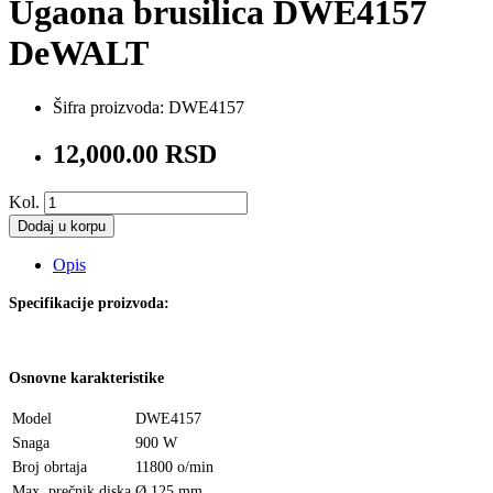
Ugaona brusilica DWE4157
DeWALT
Šifra proizvoda:
DWE4157
12,000.00 RSD
Kol.
Dodaj u korpu
Opis
Specifikacije proizvoda:
Osnovne karakteristike
Model
DWE4157
Snaga
900 W
Broj obrtaja
11800 o/min
Max. prečnik diska
Ø 125 mm