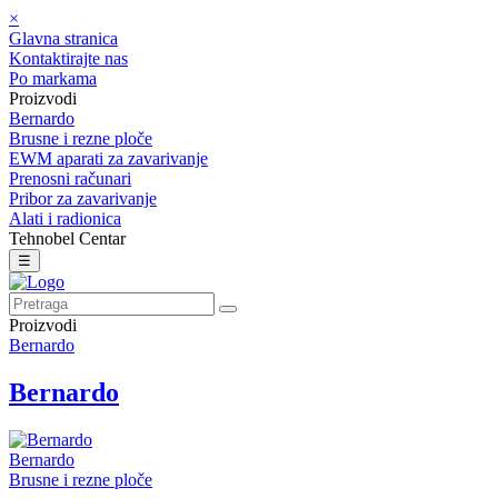
×
Glavna stranica
Kontaktirajte nas
Po markama
Proizvodi
Bernardo
Brusne i rezne ploče
EWM aparati za zavarivanje
Prenosni računari
Pribor za zavarivanje
Alati i radionica
Tehnobel Centar
☰
Proizvodi
Bernardo
Bernardo
Bernardo
Brusne i rezne ploče