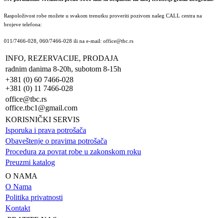
Raspoloživost robe možete u svakom trenutku proveriti pozivom našeg CALL centra na
brojeve telefona:
011/7466-028, 060/7466-028 ili na e-mail: office@tbc.rs
INFO, REZERVACIJE, PRODAJA
radnim danima 8-20h, subotom 8-15h
+381 (0) 60 7466-028
+381 (0) 11 7466-028
office@tbc.rs
office.tbc1@gmail.com
KORISNIČKI SERVIS
Isporuka i prava potrošača
Obaveštenje o pravima potrošača
Procedura za povrat robe u zakonskom roku
Preuzmi katalog
O NAMA
O Nama
Politika privatnosti
Kontakt