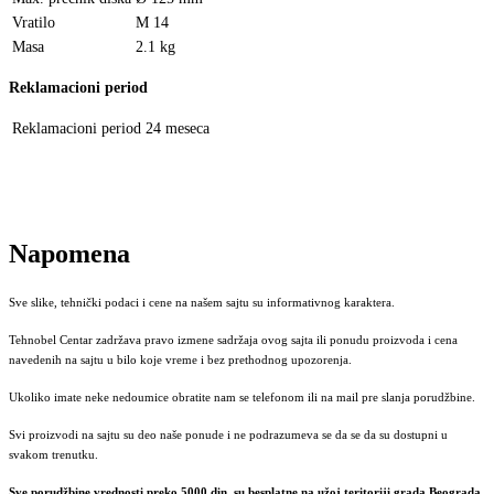
Vratilo
M 14
Masa
2.1 kg
Reklamacioni period
Reklamacioni period
24 meseca
Napomena
Sve slike, tehnički podaci i cene na našem sajtu su informativnog karaktera.
Tehnobel Centar zadržava pravo izmene sadržaja ovog sajta ili ponudu proizvoda i cena
navedenih na sajtu u bilo koje vreme i bez prethodnog upozorenja.
Ukoliko imate neke nedoumice obratite nam se telefonom ili na mail pre slanja porudžbine.
Svi proizvodi na sajtu su deo naše ponude i ne podrazumeva se da se da su dostupni u
svakom trenutku.
Sve porudžbine vrednosti preko 5000 din. su besplatne na užoj teritoriji grada Beograda.