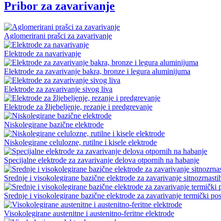
Pribor za zavarivanje
Aglomerirani prašci za zavarivanje
Elektrode za navarivanje
Elektrode za zavarivanje bakra, bronze i legura aluminijuma
Elektrode za zavarivanje sivog liva
Elektrode za žljebeljenje, rezanje i predgrevanje
Niskolegirane bazične elektrode
Niskolegirane celulozne, rutilne i kisele elektrode
Specijalne elektrode za zavarivanje delova otpornih na habanje
Srednje i visokolegirane bazične elektrode za zavarivanje sitnozrnasti
Srednje i visokolegirane bazične elektrode za zavarivanje termički pos
Visokolegirane austenitne i austenitno-feritne elektrode