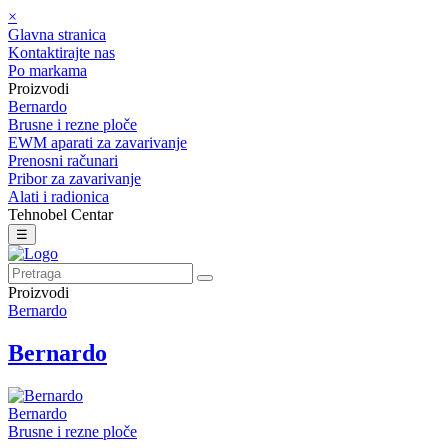
×
Glavna stranica
Kontaktirajte nas
Po markama
Proizvodi
Bernardo
Brusne i rezne ploče
EWM aparati za zavarivanje
Prenosni računari
Pribor za zavarivanje
Alati i radionica
Tehnobel Centar
☰
Proizvodi
Bernardo
Bernardo
Bernardo
Brusne i rezne ploče