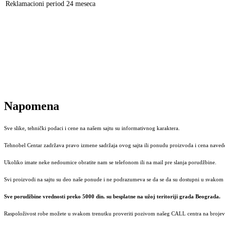
Reklamacioni period
24 meseca
Napomena
Sve slike, tehnički podaci i cene na našem sajtu su informativnog karaktera.
Tehnobel Centar zadržava pravo izmene sadržaja ovog sajta ili ponudu proizvoda i cena navede
Ukoliko imate neke nedoumice obratite nam se telefonom ili na mail pre slanja porudžbine.
Svi proizvodi na sajtu su deo naše ponude i ne podrazumeva se da se da su dostupni u svakom 
Sve porudžbine vrednosti preko 5000 din. su besplatne na užoj teritoriji grada Beograda.
Raspoloživost robe možete u svakom trenutku proveriti pozivom našeg CALL centra na brojeve