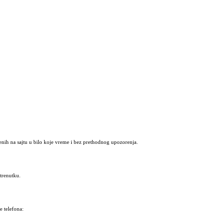
nih na sajtu u bilo koje vreme i bez prethodnog upozorenja.
trenutku.
 telefona: