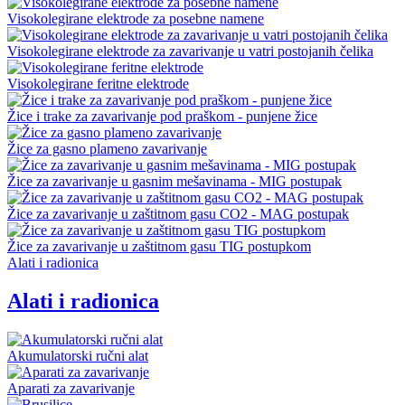
Visokolegirane elektrode za posebne namene
Visokolegirane elektrode za zavarivanje u vatri postojanih čelika
Visokolegirane feritne elektrode
Žice i trake za zavarivanje pod praškom - punjene žice
Žice za gasno plameno zavarivanje
Žice za zavarivanje u gasnim mešavinama - MIG postupak
Žice za zavarivanje u zaštitnom gasu CO2 - MAG postupak
Žice za zavarivanje u zaštitnom gasu TIG postupkom
Alati i radionica
Alati i radionica
Akumulatorski ručni alat
Aparati za zavarivanje