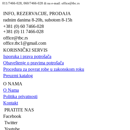
011/7466-028, 060/7466-028 ili na e-mail: office@tbc.rs
INFO, REZERVACIJE, PRODAJA
radnim danima 8-20h, subotom 8-15h
+381 (0) 60 7466-028
+381 (0) 11 7466-028
office@tbc.rs
office.tbc1@gmail.com
KORISNIČKI SERVIS
Isporuka i prava potrošača
Obaveštenje o pravima potrošača
Procedura za povrat robe u zakonskom roku
Preuzmi katalog
O NAMA
O Nama
Politika privatnosti
Kontakt
PRATITE NAS
Facebook
Twitter
Youtube