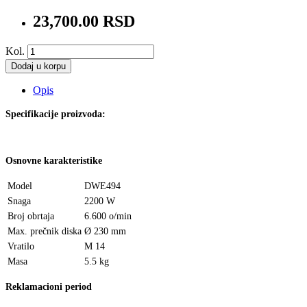
23,700.00 RSD
Kol.
Dodaj u korpu
Opis
Specifikacije proizvoda:
Osnovne karakteristike
Model
DWE494
Snaga
2200 W
Broj obrtaja
6.600 o/min
Max. prečnik diska
Ø 230 mm
Vratilo
M 14
Masa
5.5 kg
Reklamacioni period