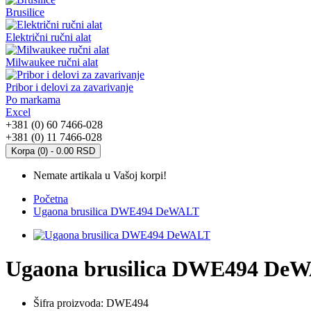
Brusilice
Električni ručni alat
Milwaukee ručni alat
Pribor i delovi za zavarivanje
Po markama
Excel
+381 (0) 60 7466-028
+381 (0) 11 7466-028
Korpa (0) - 0.00 RSD
Nemate artikala u Vašoj korpi!
Početna
Ugaona brusilica DWE494 DeWALT
Ugaona brusilica DWE494 De
Šifra proizvoda:
DWE494