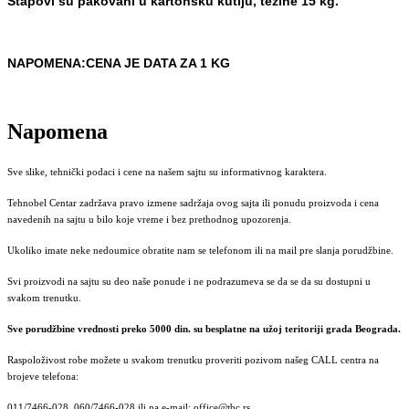
Štapovi su pakovani u karto
nsku kutiju, težine 15 kg.
NAPOMENA:CENA JE DATA ZA 1 KG
Napomena
Sve slike, tehnički podaci i cene na našem sajtu su informativnog karaktera.
Tehnobel Centar zadržava pravo izmene sadržaja ovog sajta ili ponudu proizvoda i cena
navedenih na sajtu u bilo koje vreme i bez prethodnog upozorenja.
Ukoliko imate neke nedoumice obratite nam se telefonom ili na mail pre slanja porudžbine.
Svi proizvodi na sajtu su deo naše ponude i ne podrazumeva se da se da su dostupni u
svakom trenutku.
Sve porudžbine vrednosti preko 5000 din. su besplatne na užoj teritoriji grada Beograda.
Raspoloživost robe možete u svakom trenutku proveriti pozivom našeg CALL centra na
brojeve telefona:
011/7466-028, 060/7466-028 ili na e-mail: office@tbc.rs