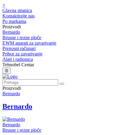
×
Glavna stranica
Kontaktirajte nas
Po markama
Proizvodi
Bernardo
Brusne i rezne ploče
EWM aparati za zavarivanje
Prenosni računari
Pribor za zavarivanje
Alati i radionica
Tehnobel Centar
☰
Proizvodi
Bernardo
Bernardo
Bernardo
Brusne i rezne ploče