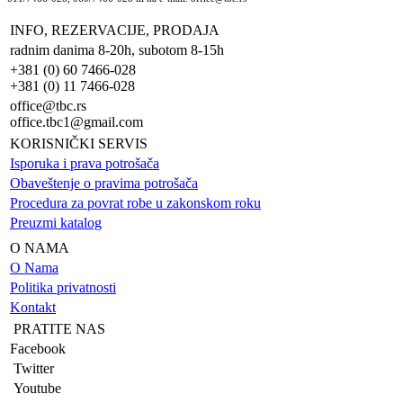
INFO, REZERVACIJE, PRODAJA
radnim danima 8-20h, subotom 8-15h
+381 (0) 60 7466-028
+381 (0) 11 7466-028
office@tbc.rs
office.tbc1@gmail.com
KORISNIČKI SERVIS
Isporuka i prava potrošača
Obaveštenje o pravima potrošača
Procedura za povrat robe u zakonskom roku
Preuzmi katalog
O NAMA
O Nama
Politika privatnosti
Kontakt
PRATITE NAS
Facebook
Twitter
Youtube