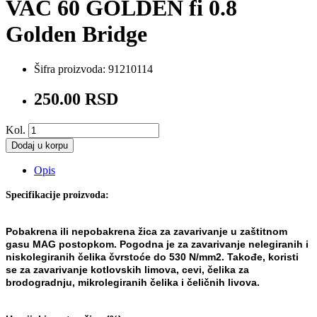
VAC 60 GOLDEN fi 0.8
Golden Bridge
Šifra proizvoda:
91210114
250.00 RSD
Kol.
Dodaj u korpu
Opis
Specifikacije proizvoda:
Pobakrena ili nepobakrena žica za zavarivanje u zaštitnom
gasu
MAG postopkom. Pogodna je za
zavarivanje nelegiranih i
niskolegiranih čelika čvrstoće do 530
N/mm
2
. Takođe, koristi
se za zavarivanje
kotlovskih limova, cevi, čelika za
brodogradnju, mikrolegiranih
čelika i čeličnih livova.