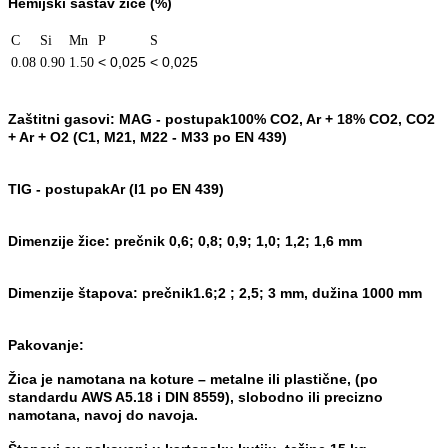
Hemijski sastav žice (%)
C
Si
Mn
P
S
< 0,025
< 0,025
0.08
0.90
1.50
Zaštitni gasovi:
MAG - postupak
100% CO
2
, Ar + 18% CO
2
, CO
2
+ Ar + O
2
(C1, M21, M22 - M33 po EN 439)
TIG - postupak
Ar (I1 po EN 439)
Dimenzije žice:
prečnik 0,6; 0,8; 0,9; 1,0; 1,2; 1,6 mm
Dimenzije štapova:
prečnik
1.6;
2 ; 2,5; 3 mm, dužina 1000 mm
Pakovanje:
Žica je namotana na koture – metalne ili plastične, (po
stand
ardu AWS A5.18 i
DIN 8559), slobodno ili pre
cizno
namotana, navoj do navoja.