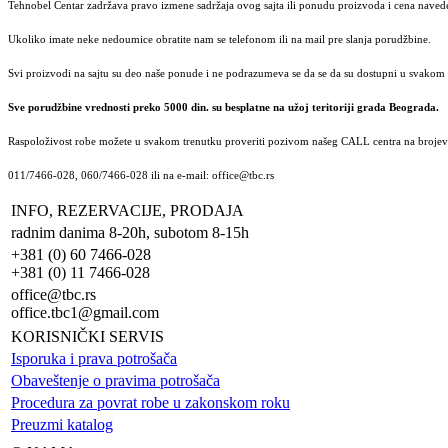
Tehnobel Centar zadržava pravo izmene sadržaja ovog sajta ili ponudu proizvoda i cena navede
Ukoliko imate neke nedoumice obratite nam se telefonom ili na mail pre slanja porudžbine.
Svi proizvodi na sajtu su deo naše ponude i ne podrazumeva se da se da su dostupni u svakom 
Sve porudžbine vrednosti preko 5000 din. su besplatne na užoj teritoriji grada Beograda.
Raspoloživost robe možete u svakom trenutku proveriti pozivom našeg CALL centra na brojeve
011/7466-028, 060/7466-028 ili na e-mail: office@tbc.rs
INFO, REZERVACIJE, PRODAJA
radnim danima 8-20h, subotom 8-15h
+381 (0) 60 7466-028
+381 (0) 11 7466-028
office@tbc.rs
office.tbc1@gmail.com
KORISNIČKI SERVIS
Isporuka i prava potrošača
Obaveštenje o pravima potrošača
Procedura za povrat robe u zakonskom roku
Preuzmi katalog