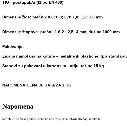
TIG - postupak
Ar (I1 po EN 439)
Dimenzije žice:
prečnik 0,6; 0,8; 0,9; 1,0; 1,2; 1,6 mm
Dimenzije štapova:
prečnik
1.6;
2 ; 2,5; 3 mm, dužina 1000 mm
Pakovanje:
Žica je namotana na koture – metalne ili plastične, (po stand
ard
Štapovi su pakovani u karto
nsku kutiju, težine 15 kg.
NAPOMENA:CENA JE DATA ZA 1 KG
Napomena
Sve slike, tehnički podaci i cene na našem sajtu su informativnog karaktera.