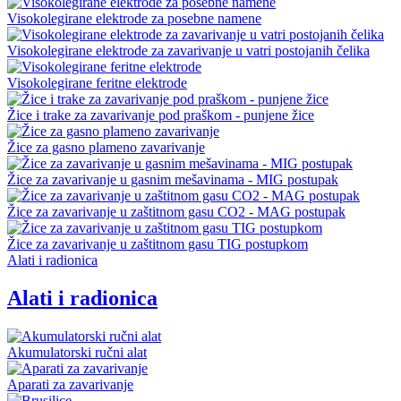
Visokolegirane elektrode za posebne namene
Visokolegirane elektrode za zavarivanje u vatri postojanih čelika
Visokolegirane feritne elektrode
Žice i trake za zavarivanje pod praškom - punjene žice
Žice za gasno plameno zavarivanje
Žice za zavarivanje u gasnim mešavinama - MIG postupak
Žice za zavarivanje u zaštitnom gasu CO2 - MAG postupak
Žice za zavarivanje u zaštitnom gasu TIG postupkom
Alati i radionica
Alati i radionica
Akumulatorski ručni alat
Aparati za zavarivanje