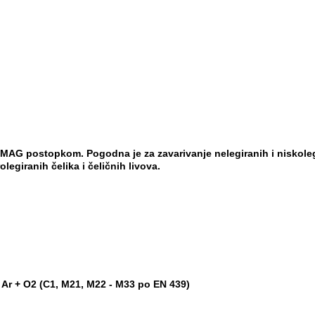
MAG postopkom. Pogodna je za
zavarivanje nelegiranih i niskole
rolegiranih
čelika i čeličnih livova.
 Ar + O
2
(C1, M21, M22 - M33 po EN 439)