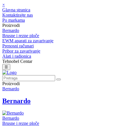
×
Glavna stranica
Kontaktirajte nas
Po markama
Proizvodi
Bernardo
Brusne i rezne ploče
EWM aparati za zavarivanje
Prenosni računari
Pribor za zavarivanje
Alati i radionica
Tehnobel Centar
☰
Proizvodi
Bernardo
Bernardo
Bernardo
Brusne i rezne ploče