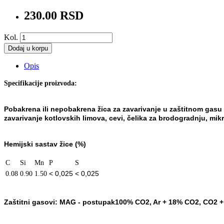
230.00 RSD
Kol.
Dodaj u korpu
Opis
Specifikacije proizvoda:
Pobakrena ili nepobakrena žica za zavarivanje u zaštitnom gasu
zavarivanje
kotlovskih limova, cevi, čelika za brodogradnju, mik
Hemijski sastav žice (%)
C
Si
Mn
P
S
< 0,025
< 0,025
0.08
0.90
1.50
Zaštitni gasovi:
MAG - postupak
100% CO
2
, Ar + 18% CO
2
, CO
2
+