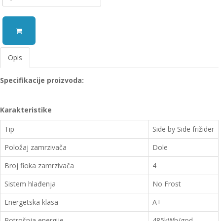
Opis
Specifikacije proizvoda:
Karakteristike
Tip
Side by Side frižider
Položaj zamrzivača
Dole
Broj fioka zamrzivača
4
Sistem hlađenja
No Frost
Energetska klasa
A+
Potrošnja energije
485kWh/god