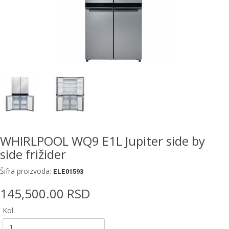
EWM
aparati
za
zavarivanje
Prenosni
računari
Pribor
za
zavarivanje
WHIRLPOOL WQ9 E1L Jupiter side by
Alati
side frižider
i
radionica
Šifra proizvoda:
ELE01593
EHNOBEL
145,500.00 RSD
ENTAR
Kol.