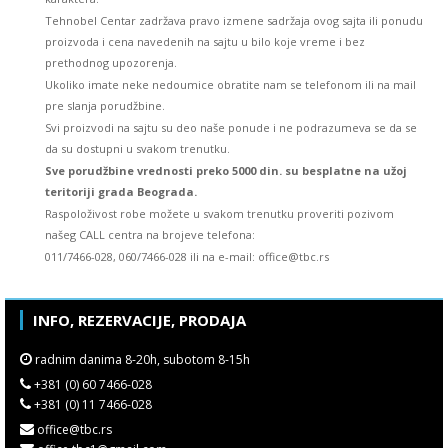
Tehnobel Centar zadržava pravo izmene sadržaja ovog sajta ili ponudu
proizvoda i cena navedenih na sajtu u bilo koje vreme i bez
prethodnog upozorenja.
Ukoliko imate neke nedoumice obratite nam se telefonom ili na mail
pre slanja porudžbine.
Svi proizvodi na sajtu su deo naše ponude i ne podrazumeva se da se
da su dostupni u svakom trenutku.
Sve porudžbine vrednosti preko 5000 din. su besplatne na užoj
teritoriji grada Beograda.
Raspoloživost robe možete u svakom trenutku proveriti pozivom
našeg CALL centra na brojeve telefona:
011/7466-028, 060/7466-028 ili na e-mail: office@tbc.rs
INFO, REZERVACIJE, PRODAJA
radnim danima 8-20h, subotom 8-15h
+381 (0) 60 7466-028
+381 (0) 11 7466-028
office@tbc.rs