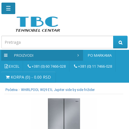
☰
Glavna
stranica
Kontaktirajte
nas
PROIZVODI
PO MARKAMA
Po
markama
EXCEL
+381 (0) 60 7466-028
+381 (0) 11 7466-028
PROIZVODI
KORPA (0) - 0.00 RSD
Početna
WHIRLPOOL WQ9 E1L Jupiter side by side frižider
Bernardo
Brusne
i
rezne
ploče