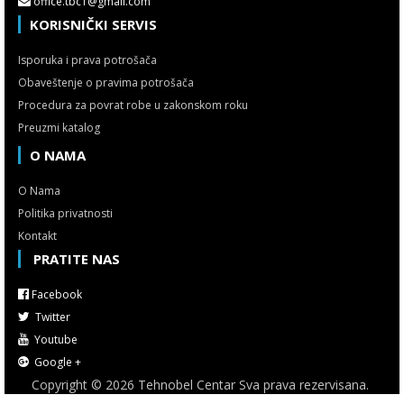
office.tbc1@gmail.com
KORISNIČKI SERVIS
Isporuka i prava potrošača
Obaveštenje o pravima potrošača
Procedura za povrat robe u zakonskom roku
Preuzmi katalog
O NAMA
O Nama
Politika privatnosti
Kontakt
PRATITE NAS
Facebook
Twitter
Youtube
Google +
Copyright © 2026 Tehnobel Centar Sva prava rezervisana.