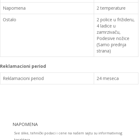
Napomena
2 temperature
Ostalo
2 police u frižideru,
4 ladice u
zamrzivaču,
Podesive nožice
(Samo prednja
strana)
Reklamacioni period
Reklamacioni period
24 meseca
NAPOMENA
Sve slike, tehnički podaci i cene na našem sajtu su informativnog
karaktera.