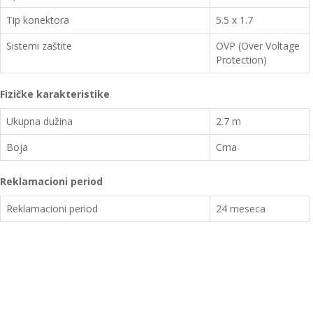
Tip konektora
5.5 x 1.7
Sistemi zaštite
OVP (Over Voltage
Protection)
Fizičke karakteristike
Ukupna dužina
2.7 m
Boja
Crna
Reklamacioni period
Reklamacioni period
24 meseca