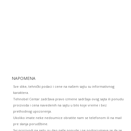
NAPOMENA
Sve slike, tehnički podaci i cene na našem sajtu su informativnog
karaktera.
Tehnobel Centar zadržava pravo izmene sadržaja ovog sajta ili ponudu
proizvoda i cena navedenih na sajtu u bilo koje vreme i bez
prethodnog upozorenja.
Ukoliko imate neke nedoumice obratite nam se telefonom ili na mail
pre slanja porudžbine.
Svi proizvodi na sajtu su deo naše ponude i ne podrazumeva se da se