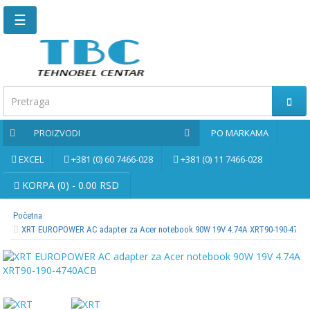
☰
Glavna
stranica
Kontaktirajte
nas
PROIZVODI
PO MARKAMA
Po
markama
EXCEL
+381 (0) 60 7466-028
+381 (0) 11 7466-028
PROIZVODI
KORPA (0) - 0.00 RSD
Početna
Bernardo
XRT EUROPOWER AC adapter za Acer notebook 90W 19V 4.74A XRT90-190-4740
Brusne
i
rezne
ploče