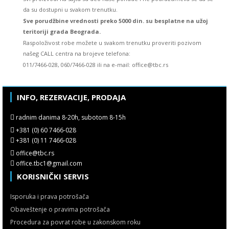
da su dostupni u svakom trenutku.
Sve porudžbine vrednosti preko 5000 din. su besplatne na užoj
teritoriji grada Beograda.
Raspoloživost robe možete u svakom trenutku proveriti pozivom
našeg CALL centra na brojeve telefona:
011/7466-028, 060/7466-028 ili na e-mail: office@tbc.rs
INFO, REZERVACIJE, PRODAJA
radnim danima 8-20h, subotom 8-15h
+381 (0) 60 7466-028
+381 (0) 11 7466-028
office@tbc.rs
office.tbc1@gmail.com
KORISNIČKI SERVIS
Isporuka i prava potrošača
Obaveštenje o pravima potrošača
Procedura za povrat robe u zakonskom roku