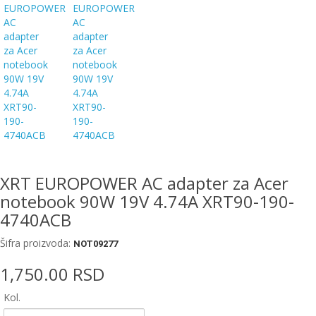
EWM
aparati
za
zavarivanje
Prenosni
računari
Pribor
za
zavarivanje
XRT EUROPOWER AC adapter za Acer
notebook 90W 19V 4.74A XRT90-190-
Alati
i
4740ACB
radionica
Šifra proizvoda:
NOT09277
EHNOBEL
1,750.00 RSD
ENTAR
Kol.