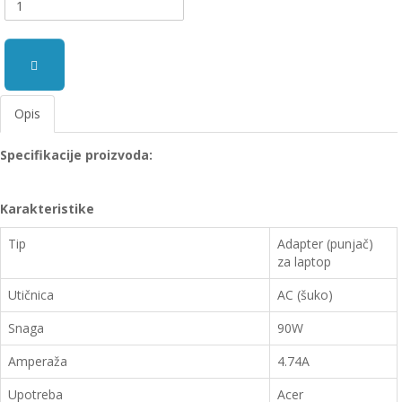
Opis
Specifikacije proizvoda:
Karakteristike
Tip
Adapter (punjač)
za laptop
Utičnica
AC (šuko)
Snaga
90W
Amperaža
4.74A
Upotreba
Acer